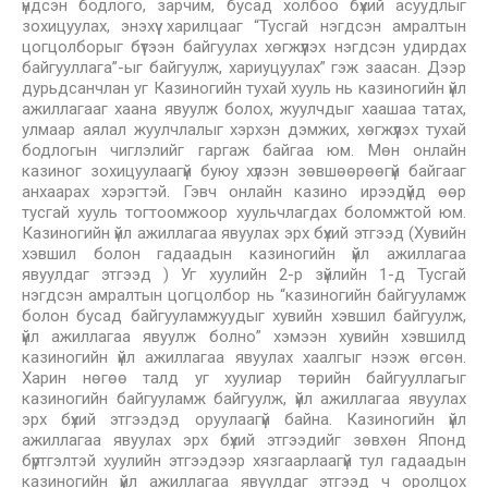
үндсэн бодлого, зарчим, бусад холбоо бүхий асуудлыг
зохицуулах, энэхүү харилцааг “Тусгай нэгдсэн амралтын
цогцолборыг бүтээн байгуулах хөгжүүлэх нэгдсэн удирдах
байгууллага”-ыг байгуулж, хариуцуулах” гэж заасан. Дээр
дурьдсанчлан уг Казиногийн тухай хууль нь казиногийн үйл
ажиллагааг хаана явуулж болох, жуулчдыг хаашаа татах,
улмаар аялал жуулчлалыг хэрхэн дэмжих, хөгжүүлэх тухай
бодлогын чиглэлийг гаргаж байгаа юм. Мөн онлайн
казиног зохицуулаагүй буюу хүлээн зөвшөөрөөгүй байгааг
анхаарах хэрэгтэй. Гэвч онлайн казино ирээдүйд өөр
тусгай хууль тогтоомжоор хуульчлагдах боломжтой юм.
Казиногийн үйл ажиллагаа явуулах эрх бүхий этгээд (Хувийн
хэвшил болон гадаадын казиногийн үйл ажиллагаа
явуулдаг этгээд ) Уг хуулийн 2-р зүйлийн 1-д Тусгай
нэгдсэн амралтын цогцолбор нь “казиногийн байгууламж
болон бусад байгууламжуудыг хувийн хэвшил байгуулж,
үйл ажиллагаа явуулж болно” хэмээн хувийн хэвшилд
казиногийн үйл ажиллагаа явуулах хаалгыг нээж өгсөн.
Харин нөгөө талд уг хуулиар төрийн байгууллагыг
казиногийн байгууламж байгуулж, үйл ажиллагаа явуулах
эрх бүхий этгээдэд оруулаагүй байна. Казиногийн үйл
ажиллагаа явуулах эрх бүхий этгээдийг зөвхөн Японд
бүртгэлтэй хуулийн этгээдээр хязгаарлаагүй тул гадаадын
казиногийн үйл ажиллагаа явуулдаг этгээд ч оролцох