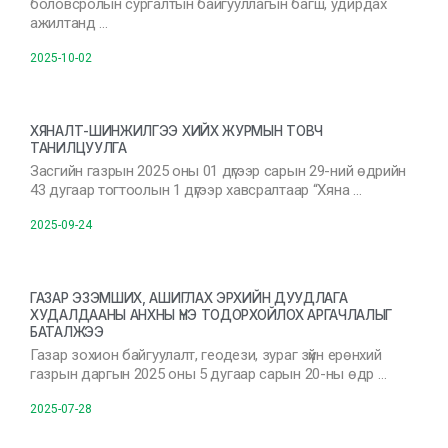
боловсролын сургалтын байгууллагын багш, удирдах
ажилтанд …
2025-10-02
ХЯНАЛТ-ШИНЖИЛГЭЭ ХИЙХ ЖУРМЫН ТОВЧ
ТАНИЛЦУУЛГА
Засгийн газрын 2025 оны 01 дүгээр сарын 29-ний өдрийн
43 дугаар тогтоолын 1 дүгээр хавсралтаар “Хяна …
2025-09-24
ГАЗАР ЭЗЭМШИХ, АШИГЛАХ ЭРХИЙН ДУУДЛАГА
ХУДАЛДААНЫ АНХНЫ ҮНЭ ТОДОРХОЙЛОХ АРГАЧЛАЛЫГ
БАТАЛЖЭЭ
Газар зохион байгуулалт, геодези, зураг зүйн ерөнхий
газрын даргын 2025 оны 5 дугаар сарын 20-ны өдр …
2025-07-28