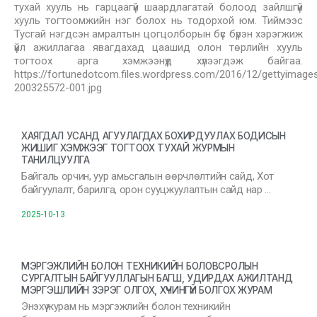
тухай хууль нь гарцаагүй шаардлагатай болоод зайлшгүй
хууль тогтоомжийн нэг болох нь тодорхой юм. Тиймээс
Тусгай нэгдсэн амралтын цогцолборын бүс бүрэн хэрэгжиж
үйл ажиллагаа явагдахад цаашид олон төрлийн хууль
тогтоох арга хэмжээнүүд хүлээгдэж байгаа.
https://fortunedotcom.files.wordpress.com/2016/12/gettyimage
200325572-001.jpg
ХАЯГДАЛ УСАНД АГУУЛАГДАХ БОХИРДУУЛАХ БОДИСЫН
ЖИШИГ ХЭМЖЭЭГ ТОГТООХ ТУХАЙ ЖУРМЫН
ТАНИЛЦУУЛГА
Байгаль орчин, уур амьсгалын өөрчлөлтийн сайд, Хот
байгуулалт, барилга, орон сууцжуулалтын сайд нар …
2025-10-13
МЭРГЭЖЛИЙН БОЛОН ТЕХНИКИЙН БОЛОВСРОЛЫН
СУРГАЛТЫН БАЙГУУЛЛАГЫН БАГШ, УДИРДАХ АЖИЛТАНД
МЭРГЭШЛИЙН ЗЭРЭГ ОЛГОХ, ХҮЧИНГҮЙ БОЛГОХ ЖУРАМ
Энэхүү журам нь мэргэжлийн болон техникийн