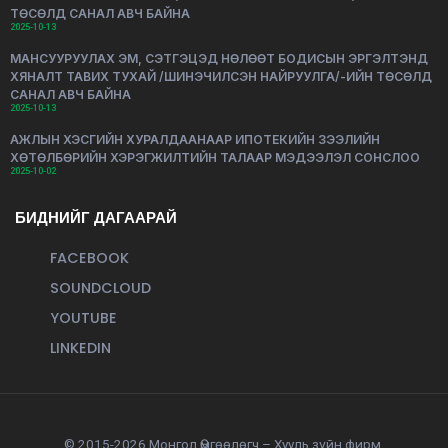
ТӨСӨЛД САНАЛ АВЧ БАЙНА
2025-10-13
МАНСУУРУУЛАХ ЭМ, СЭТГЭЦЭД НӨЛӨӨТ БОДИСЫН ЭРГЭЛТЭНД
ХЯНАЛТ ТАВИХ ТУХАЙ /ШИНЭЧИЛСЭН НАЙРУУЛГА/-ИЙН ТӨСӨЛД
САНАЛ АВЧ БАЙНА
2025-10-13
АЖЛЫН ХЭСГИЙН ХУРАЛДААНААР ИПОТЕКИЙН ЗЭЭЛИЙН
ХӨТӨЛБӨРИЙН ХЭРЭГЖИЛТИЙН ТАЛААР МЭДЭЭЛЭЛ СОНСЛОО
2025-10-02
БИДНИЙГ ДАГААРАЙ
FACEBOOK
SOUNDCLOUD
YOUTUBE
LINKEDIN
© 2015-2026 Монгол Өмгөөлөгч – Хууль зүйн фирм.