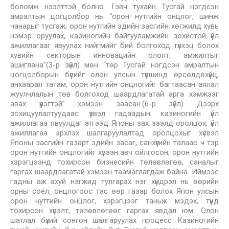
боломж нээлттэй болно. Гэвч тухайн Тусгай нэгдсэн
амралтын цогцолбор нь “орон нутгийн онцлог, шинж
чанарыг тусгаж, орон нутгийн эдийн засгийн хөгжилд хувь
нэмэр оруулах, казиногийн байгууламжийн зохистой үйл
ажиллагааг явуулах нийгмийг бий болгоход түлхэц болох
хувийн секторын инновацийн ололт, амжилтыг
ашиглана”(3-р зүйл) мөн “төр Тусгай нэгдсэн амралтын
цогцолборын бүсийг олон улсын түвшинд өрсөлдөхүйц,
анхаарал татам, орон нутгийн онцлогийг багтаасан аялал
жуулчлалын төв болгоход шаардлагатай арга хэмжээг
авах үүрэгтэй” хэмээн заасан.(6-р зүйл) Дээрх
зохицуулалтуудаас үзвэл гадаадын казиногийн үйл
ажиллагаа явуулдаг этгээд Японы зах зээлд оролцох, үйл
ажиллагаа эрхлэх шалгаруулалтад оролцохыг хүсвэл
Японы засгийн газарт эдийн засаг, санхүүгийн талаас ч тэр
орон нутгийн онцлогийг хүлээн авч ойлгосон, орон нутгийн
хэрэгцээнд тохирсон бизнесийн төлөвлөгөө, саналыг
гаргах шаардлагатай хэмээн таамаглагдаж байна. Иймээс
гадны аж ахуй нэгжид тулгарах нэг хүндрэл нь өөрийн
орны соёл, онцлогоос тэс өөр газар болох Япон улсын
орон нутгийн онцлог, хэрэгцээг таньж мэдэх, түүнд
тохирсон хүсэлт, төлөвлөгөөг гаргах явдал юм. Олон
шатлал бүхий сонгон шалгаруулах процесс Казиногийн