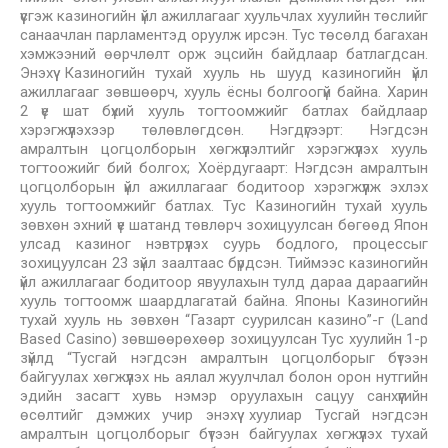
үүсгэж казиногийн үйл ажиллагааг хуульчлах хуулийн төслийг
санаачлан парламентэд оруулж ирсэн. Тус төсөлд багахан
хэмжээний өөрчлөлт орж эцсийн байдлаар батлагдсан.
Энэхүү Казиногийн тухай хууль нь шууд казиногийн үйл
ажиллагааг зөвшөөрч, хууль ёсны болгоогүй байна. Харин
2 үе шат бүхий хууль тогтоомжийг батлах байдлаар
хэрэгжүүлэхээр төлөвлөгдсөн. Нэгдүгээрт: Нэгдсэн
амралтын цогцолборын хөгжүүлэлтийг хэрэгжүүлэх хууль
тогтоожийг бий болгох; Хоёрдугаарт: Нэгдсэн амралтын
цогцолборын үйл ажиллагааг бодитоор хэрэгжүүлж эхлэх
хууль тогтоомжийг батлах. Тус Казиногийн тухай хууль
зөвхөн эхний үе шатанд төвлөрч зохицуулсан бөгөөд Япон
улсад казиног нэвтрүүлэх суурь бодлого, процессыг
зохицуулсан 23 зүйл заалтаас бүрдсэн. Тиймээс казиногийн
үйл ажиллагааг бодитоор явуулахын тулд дараа дараагийн
хууль тогтоомж шаардлагатай байна. Японы Казиногийн
тухай хууль нь зөвхөн “Газарт суурилсан казино”-г (Land
Based Casino) зөвшөөрөхөөр зохицуулсан Тус хуулийн 1-р
зүйлд “Тусгай нэгдсэн амралтын цогцолборыг бүтээн
байгуулах хөгжүүлэх нь аялал жуулчлал болон орон нутгийн
эдийн засагт хувь нэмэр оруулахын сацуу санхүүгийн
өсөлтийг дэмжих учир энэхүү хуулиар Тусгай нэгдсэн
амралтын цогцолборыг бүтээн байгуулах хөгжүүлэх тухай