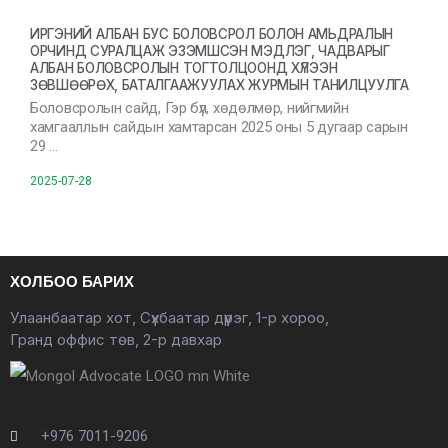
ИРГЭНИЙ АЛБАН БУС БОЛОВСРОЛ БОЛОН АМЬДРАЛЫН
ОРЧИНД СУРАЛЦАЖ ЭЗЭМШСЭН МЭДЛЭГ, ЧАДВАРЫГ
АЛБАН БОЛОВСРОЛЫН ТОГТОЛЦООНД ХҮЛЭЭН
ЗӨВШӨӨРӨХ, БАТАЛГААЖУУЛАХ ЖУРМЫН ТАНИЛЦУУЛГА
Боловсролын сайд, Гэр бүл, хөдөлмөр, нийгмийн
хамгааллын сайдын хамтарсан 2025 оны 5 дугаар сарын
29 …
2025-07-28
ХОЛБОО БАРИХ
Улаанбаатар хот, Сүхбаатар дүүрэг, 1-р хороо,
Гранд оффис төв, 2-р давхар
+976 7011-9206