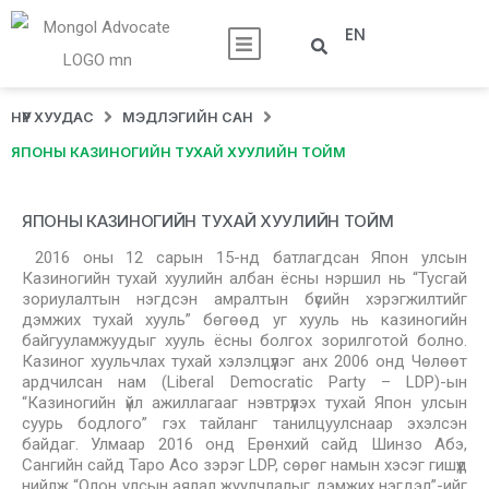
EN
НҮҮР ХУУДАС
МЭДЛЭГИЙН САН
ЯПОНЫ КАЗИНОГИЙН ТУХАЙ ХУУЛИЙН ТОЙМ
ЯПОНЫ КАЗИНОГИЙН ТУХАЙ ХУУЛИЙН ТОЙМ
2016 оны 12 сарын 15-нд батлагдсан Япон улсын
Казиногийн тухай хуулийн албан ёсны нэршил нь “Тусгай
зориулалтын нэгдсэн амралтын бүсийн хэрэгжилтийг
дэмжих тухай хууль” бөгөөд уг хууль нь казиногийн
байгууламжуудыг хууль ёсны болгох зорилготой болно.
Казиног хуульчлах тухай хэлэлцүүлэг анх 2006 онд Чөлөөт
ардчилсан нам (Liberal Democratic Party – LDP)-ын
“Казиногийн үйл ажиллагааг нэвтрүүлэх тухай Япон улсын
суурь бодлого” гэх тайланг танилцуулснаар эхэлсэн
байдаг. Улмаар 2016 онд Ерөнхий сайд Шинзо Абэ,
Сангийн сайд Таро Асо зэрэг LDP, сөрөг намын хэсэг гишүүд
нийлж “Олон улсын аялал жуулчлалыг дэмжих нэгдэл”-ийг