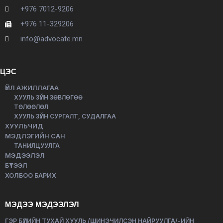
+976 7012-9206
+976 11-329206
info@advocate.mn
ЦЭС
ҮЙЛ АЖИЛЛАГАА
ХУУЛЬ ЗҮЙН ЗӨВЛӨГӨӨ
ТӨЛӨӨЛӨЛ
ХУУЛЬ ЗҮЙН СУРГАЛТ, СУДАЛГАА
ХУУЛЬЧИД
МЭДЛЭГИЙН САН
ТАНИЛЦУУЛГА
МЭДЭЭЛЭЛ
БҮТЭЭЛ
ХОЛБОО БАРИХ
МЭДЭЭ МЭДЭЭЛЭЛ
ГЭР БҮЛИЙН ТУХАЙ ХУУЛЬ /ШИНЭЧИЛСЭН НАЙРУУЛГА/-ИЙН