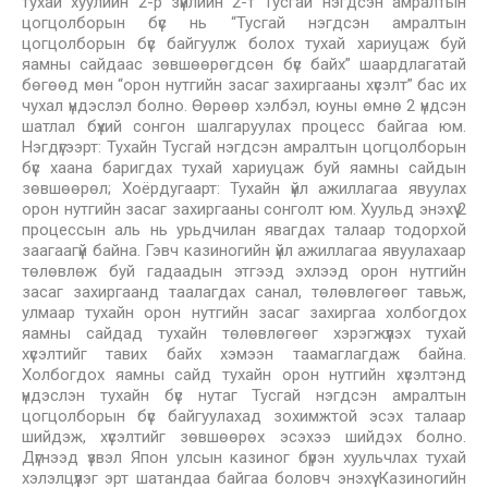
тухай хуулийн 2-р зүйлийн 2-т Тусгай нэгдсэн амралтын
цогцолборын бүс нь “Тусгай нэгдсэн амралтын
цогцолборын бүс байгуулж болох тухай хариуцаж буй
яамны сайдаас зөвшөөрөгдсөн бүс байх” шаардлагатай
бөгөөд мөн “орон нутгийн засаг захиргааны хүсэлт” бас их
чухал үндэслэл болно. Өөрөөр хэлбэл, юуны өмнө 2 үндсэн
шатлал бүхий сонгон шалгаруулах процесс байгаа юм.
Нэгдүгээрт: Тухайн Тусгай нэгдсэн амралтын цогцолборын
бүс хаана баригдах тухай хариуцаж буй яамны сайдын
зөвшөөрөл; Хоёрдугаарт: Тухайн үйл ажиллагаа явуулах
орон нутгийн засаг захиргааны сонголт юм. Хуульд энэхүү 2
процессын аль нь урьдчилан явагдах талаар тодорхой
заагаагүй байна. Гэвч казиногийн үйл ажиллагаа явуулахаар
төлөвлөж буй гадаадын этгээд эхлээд орон нутгийн
засаг захиргаанд таалагдах санал, төлөвлөгөөг тавьж,
улмаар тухайн орон нутгийн засаг захиргаа холбогдох
яамны сайдад тухайн төлөвлөгөөг хэрэгжүүлэх тухай
хүсэлтийг тавих байх хэмээн таамаглагдаж байна.
Холбогдох яамны сайд тухайн орон нутгийн хүсэлтэнд
үндэслэн тухайн бүс нутаг Тусгай нэгдсэн амралтын
цогцолборын бүс байгуулахад зохимжтой эсэх талаар
шийдэж, хүсэлтийг зөвшөөрөх эсэхээ шийдэх болно.
Дүгнээд үзвэл Япон улсын казиног бүрэн хуульчлах тухай
хэлэлцүүлэг эрт шатандаа байгаа боловч энэхүү Казиногийн