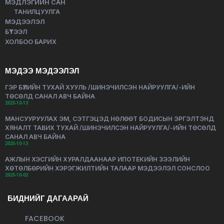
МЭДЛЭГИЙН САН
ТАНИЛЦУУЛГА
МЭДЭЭЛЭЛ
БҮТЭЭЛ
ХОЛБОО БАРИХ
МЭДЭЭ МЭДЭЭЛЭЛ
ГЭР БҮЛИЙН ТУХАЙ ХУУЛЬ /ШИНЭЧИЛСЭН НАЙРУУЛГА/-ИЙН
ТӨСӨЛД САНАЛ АВЧ БАЙНА
2025-10-13
МАНСУУРУУЛАХ ЭМ, СЭТГЭЦЭД НӨЛӨӨТ БОДИСЫН ЭРГЭЛТЭНД
ХЯНАЛТ ТАВИХ ТУХАЙ /ШИНЭЧИЛСЭН НАЙРУУЛГА/-ИЙН ТӨСӨЛД
САНАЛ АВЧ БАЙНА
2025-10-13
АЖЛЫН ХЭСГИЙН ХУРАЛДААНААР ИПОТЕКИЙН ЗЭЭЛИЙН
ХӨТӨЛБӨРИЙН ХЭРЭГЖИЛТИЙН ТАЛААР МЭДЭЭЛЭЛ СОНСЛОО
2025-10-02
БИДНИЙГ ДАГААРАЙ
FACEBOOK