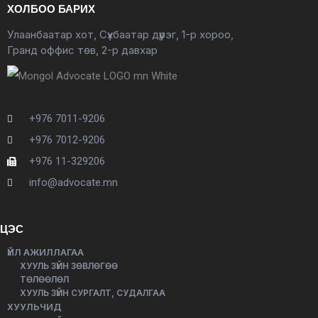
ХОЛБОО БАРИХ
Улаанбаатар хот, Сүхбаатар дүүрэг, 1-р хороо,
Гранд оффис төв, 2-р давхар
+976 7011-9206
+976 7012-9206
+976 11-329206
info@advocate.mn
ЦЭС
ҮЙЛ АЖИЛЛАГАА
ХУУЛЬ ЗҮЙН ЗӨВЛӨГӨӨ
ТӨЛӨӨЛӨЛ
ХУУЛЬ ЗҮЙН СУРГАЛТ, СУДАЛГАА
ХУУЛЬЧИД