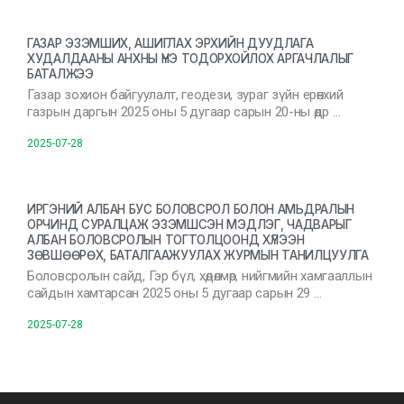
ГАЗАР ЭЗЭМШИХ, АШИГЛАХ ЭРХИЙН ДУУДЛАГА
ХУДАЛДААНЫ АНХНЫ ҮНЭ ТОДОРХОЙЛОХ АРГАЧЛАЛЫГ
БАТАЛЖЭЭ
Газар зохион байгуулалт, геодези, зураг зүйн ерөнхий
газрын даргын 2025 оны 5 дугаар сарын 20-ны өдр …
2025-07-28
ИРГЭНИЙ АЛБАН БУС БОЛОВСРОЛ БОЛОН АМЬДРАЛЫН
ОРЧИНД СУРАЛЦАЖ ЭЗЭМШСЭН МЭДЛЭГ, ЧАДВАРЫГ
АЛБАН БОЛОВСРОЛЫН ТОГТОЛЦООНД ХҮЛЭЭН
ЗӨВШӨӨРӨХ, БАТАЛГААЖУУЛАХ ЖУРМЫН ТАНИЛЦУУЛГА
Боловсролын сайд, Гэр бүл, хөдөлмөр, нийгмийн хамгааллын
сайдын хамтарсан 2025 оны 5 дугаар сарын 29 …
2025-07-28