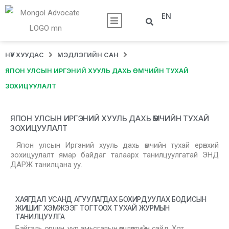
EN
НҮҮР ХУУДАС
МЭДЛЭГИЙН САН
ЯПОН УЛСЫН ИРГЭНИЙ ХУУЛЬ ДАХЬ ӨМЧИЙН ТУХАЙ
ЗОХИЦУУЛАЛТ
ЯПОН УЛСЫН ИРГЭНИЙ ХУУЛЬ ДАХЬ ӨМЧИЙН ТУХАЙ
ЗОХИЦУУЛАЛТ
Япон улсын Иргэний хууль дахь өмчийн тухай ерөнхий
зохицуулалт ямар байдаг талаарх танилцуулгатай ЭНД
ДАРЖ танилцана уу.
ХАЯГДАЛ УСАНД АГУУЛАГДАХ БОХИРДУУЛАХ БОДИСЫН
ЖИШИГ ХЭМЖЭЭГ ТОГТООХ ТУХАЙ ЖУРМЫН
ТАНИЛЦУУЛГА
Байгаль орчин, уур амьсгалын өөрчлөлтийн сайд, Хот