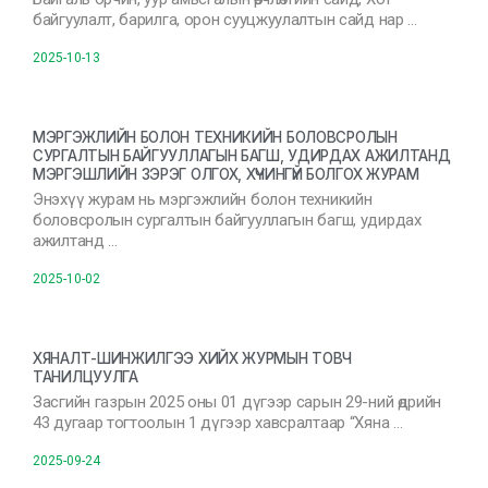
байгуулалт, барилга, орон сууцжуулалтын сайд нар …
2025-10-13
МЭРГЭЖЛИЙН БОЛОН ТЕХНИКИЙН БОЛОВСРОЛЫН
СУРГАЛТЫН БАЙГУУЛЛАГЫН БАГШ, УДИРДАХ АЖИЛТАНД
МЭРГЭШЛИЙН ЗЭРЭГ ОЛГОХ, ХҮЧИНГҮЙ БОЛГОХ ЖУРАМ
Энэхүү журам нь мэргэжлийн болон техникийн
боловсролын сургалтын байгууллагын багш, удирдах
ажилтанд …
2025-10-02
ХЯНАЛТ-ШИНЖИЛГЭЭ ХИЙХ ЖУРМЫН ТОВЧ
ТАНИЛЦУУЛГА
Засгийн газрын 2025 оны 01 дүгээр сарын 29-ний өдрийн
43 дугаар тогтоолын 1 дүгээр хавсралтаар “Хяна …
2025-09-24