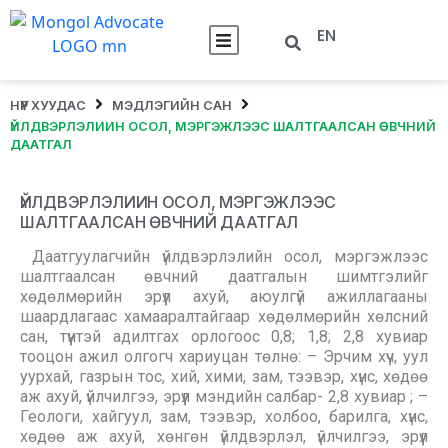
EN
НҮҮР ХУУДАС
МЭДЛЭГИЙН САН
ҮЙЛДВЭРЛЭЛИИН ОСОЛ, МЭРГЭЖЛЭЭС ШАЛТГААЛСАН ӨВЧНИЙ
ДААТГАЛ
ҮЙЛДВЭРЛЭЛИИН ОСОЛ, МЭРГЭЖЛЭЭС
ШАЛТГААЛСАН ӨВЧНИЙ ДААТГАЛ
Даатгуулагчийн үйлдвэрлэлийн осол, мэргэжлээс
шалтгаалсан өвчний даатгалын шимтгэлийг
хөдөлмөрийн эрүүл ахуй, аюулгүй ажиллагааны
шаардлагаас хамааралтайгаар хөдөлмөрийн хөлсний
сан, түүнтэй адилтгах орлогоос 0,8; 1,8; 2,8 хувиар
тооцон ажил олгогч хариуцан төлнө: – Эрчим хүч, уул
уурхай, газрын тос, хий, хими, зам, тээвэр, хүнс, хөдөө
аж ахуй, үйлчилгээ, эрүүл мэндийн салбар- 2,8 хувиар ; –
Геологи, хайгуул, зам, тээвэр, холбоо, барилга, хүнс,
хөдөө аж ахуй, хөнгөн үйлдвэрлэл, үйлчилгээ, эрүүл