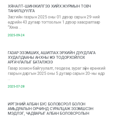
ХЯНАЛТ-ШИНЖИЛГЭЭ ХИЙХ ЖУРМЫН ТОВЧ
ТАНИЛЦУУЛГА
Засгийн газрын 2025 оны 01 дүгээр сарын 29-ний
өдрийн 43 дугаар тогтоолын 1 дүгээр хавсралтаар
“Хяна …
2025-09-24
ГАЗАР ЭЗЭМШИХ, АШИГЛАХ ЭРХИЙН ДУУДЛАГА
ХУДАЛДААНЫ АНХНЫ ҮНЭ ТОДОРХОЙЛОХ
АРГАЧЛАЛЫГ БАТАЛЖЭЭ
Газар зохион байгуулалт, геодези, зураг зүйн ерөнхий
газрын даргын 2025 оны 5 дугаар сарын 20-ны өдр
…
2025-07-28
ИРГЭНИЙ АЛБАН БУС БОЛОВСРОЛ БОЛОН
АМЬДРАЛЫН ОРЧИНД СУРАЛЦАЖ ЭЗЭМШСЭН
МЭДЛЭГ, ЧАДВАРЫГ АЛБАН БОЛОВСРОЛЫН