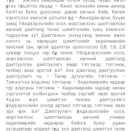
Үүнд: – Ажлын байрандаа болон бусад газарт ажил
үүргээ гүйцэтгэх явцад – Ажил эхлэхийн өмнө ажилд
бэлтгэх буюу дууссаны дараа ажлын байр, багаж
хэрэгслээ эмхэлж цэгцлэх үед – Ажилдаа ирэх, буцах
замд Үйлдвэрлэлийн осол, мэргэжлээс шалтгаалсан
өвчний даатгалд төлөх шимтгэлийн хувь хэмжээг
тодруулна уу? Даатгалын энэхүү санд зөвхөн ажил
олгогч нь хариуцан шимтгэлийг хөдөлмөрийн
хөлсний сан, түүнтэй адилтгах орлогоосоо 0,8; 1,8; 2,8
хувиар тооцон сар бүр төлнө. Үйлдвэрлэлийн осол,
мэргэжлээс шалтгаалсан өвчний даатгалд
даатгуулсан даатгуулагч ямар тэтгэвэр, тэтгэмж,
төлбөр авах эрхтэй вэ? Энэ даатгалд даатгуулсан
даатгуулагч нь – Тахир дутуугийн тэтгэвэр –
Тэжээгчээ алдсаны тэтгэвэр – Хөдөлмөрийн чадвар
тур алдсаны тэтгэмж – Хөдөлмөрийн чадвар нөхөн
сэргээхтэй холбогдсон төлбөр зэргийг авах эрхтэй
Хэдэн жил шимтгэл төлсөн даатгуулагч
үйлдвэрлэлийн осолд өртвөл тэтгэвэр, тэтгэмж авах
эрх үүсэх вэ? Даатгуулагч үйлдвэрлэлийн осол,
мэргэжлээс шалтгаалсан өвчний улмаас
хөдөлмөрийн чадвараа байнга буюу удаан
хугацаагаар алдвал түүнд энэ даатгалд шимтгэл төлж