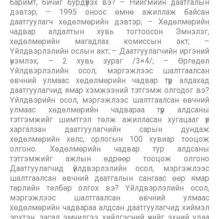
баримт, бичиг бурдүүлэх вэ? – Нийгмийн даатгалын
дэвтэр; – 1995 оноос өмнө ажиллаж байсан
даатгуулагч хөдөлмөрийн дэвтэр; – Хөдөлмөрийн
чадвар алдалтын хувь тогтоосон Эмнэлэг,
хөдөлмөрийн магадлах комиссын акт; –
Үйлдвэрлэлийн ослын акт; – Даатгуулагчийн иргэний
үнэмлэх; – 2 хувь зураг /3×4/; – Өргөдөл
Үйлдвэрлэлийн осол, мэргэжлээс шалтгаалсан
өвчний улмаас хөдөлмөрийн чадвар түр алдахад
даатгуулагчид ямар хэмжээний тэтгэмж олгодог вэ?
Үйлдвэрийн осол, мэргэжлээс шалтгаалсан өвчний
улмаас хөдөлмөрийн чадвараа түр алдсаны
тэтгэмжийг шимтгэл төлж ажилласан хугацааг үл
харгалзан даатгуулагчийн сарын дундаж
хөдөлмөрийн хөлс, орлогын 100 хувиар тооцож
олгоно. Хөдөлмөрийн чадвар тур алдсаны
тэтгэмжийг ажлын өдрөөр тооцож олгоно
Даатгуулагчид үйлдвэрлэлийн осол, мэргэжлээс
шалтгаалсан өвчний даатгалын сангаас өөр ямар
төрлийн төлбөр олгох вэ? Үйлдвэрлэлийн осол,
мэргэжлээс шалтгаалсан өвчний улмаас
хөдөлмөрийн чадвараа алдсан даатгуулагчид хиймэл
эрхтэн, засал эмчилгээ хийлгэсний үнийг эхний удаа