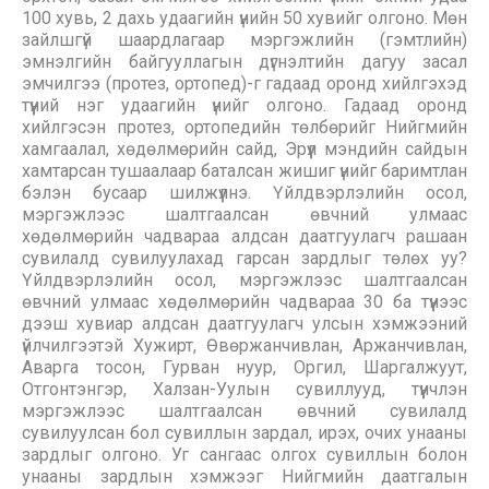
100 хувь, 2 дахь удаагийн үнийн 50 хувийг олгоно. Мөн
зайлшгүй шаардлагаар мэргэжлийн (гэмтлийн)
эмнэлгийн байгууллагын дүгнэлтийн дагуу засал
эмчилгээ (протез, ортопед)-г гадаад оронд хийлгэхэд
түүний нэг удаагийн үнийг олгоно. Гадаад оронд
хийлгэсэн протез, ортопедийн төлбөрийг Нийгмийн
хамгаалал, хөдөлмөрийн сайд, Эрүүл мэндийн сайдын
хамтарсан тушаалаар баталсан жишиг үнийг баримтлан
бэлэн бусаар шилжүүлнэ. Үйлдвэрлэлийн осол,
мэргэжлээс шалтгаалсан өвчний улмаас
хөдөлмөрийн чадвараа алдсан даатгуулагч рашаан
сувилалд сувилуулахад гарсан зардлыг төлөх уу?
Үйлдвэрлэлийн осол, мэргэжлээс шалтгаалсан
өвчний улмаас хөдөлмөрийн чадвараа 30 ба түүнээс
дээш хувиар алдсан даатгуулагч улсын хэмжээний
үйлчилгээтэй Хужирт, Өвөржанчивлан, Аржанчивлан,
Аварга тосон, Гурван нуур, Оргил, Шаргалжуут,
Отгонтэнгэр, Халзан-Уулын сувиллууд, түүнчлэн
мэргэжлээс шалтгаалсан өвчний сувилалд
сувилуулсан бол сувиллын зардал, ирэх, очих унааны
зардлыг олгоно. Уг сангаас олгох сувиллын болон
унааны зардлын хэмжээг Нийгмийн даатгалын