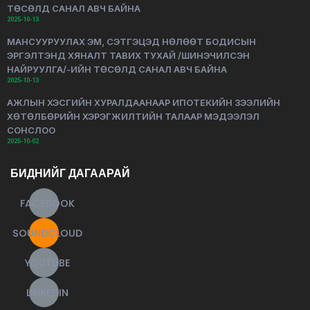
ТӨСӨЛД САНАЛ АВЧ БАЙНА
2025-10-13
МАНСУУРУУЛАХ ЭМ, СЭТГЭЦЭД НӨЛӨӨТ БОДИСЫН
ЭРГЭЛТЭНД ХЯНАЛТ ТАВИХ ТУХАЙ /ШИНЭЧИЛСЭН
НАЙРУУЛГА/-ИЙН ТӨСӨЛД САНАЛ АВЧ БАЙНА
2025-10-13
АЖЛЫН ХЭСГИЙН ХУРАЛДААНААР ИПОТЕКИЙН ЗЭЭЛИЙН
ХӨТӨЛБӨРИЙН ХЭРЭГЖИЛТИЙН ТАЛААР МЭДЭЭЛЭЛ
СОНСЛОО
2025-10-02
БИДНИЙГ ДАГААРАЙ
FACEBOOK
SOUNDCLOUD
YOUTUBE
LINKEDIN