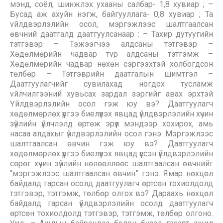
мэнд, соёл, шинжлэх ухааны салбар- 1,8 хувиар ; –
Бусад аж ахуйн нэгж, байгууллага- 0,8 хувиар ; Та
vйлдвэрлэлийн осол, мэргэжлээс шалтгаалсан
өвчний даатгалд даатгуулсанаар : – Тахир дутуугийн
тэтгэвэр – Тэжээгчээ алдсаны тэтгэвэр –
Хөдөлмөрийн чадвар тvр алдсаны тэтгэмж –
Хөдөлмөрийн чадвар нөхөн сэргээхтэй холбогдсон
төлбөр – Тэтгэврийн даатгалын шимтгэл –
Даатгуулагчийг сувилахад ногдох тусламж
vйлчилгээний хувьсах зардал зэргийг авах эрхтэй
Үйлдвэрлэлийн осол гэж юу вэ? Даатгуулагч
хөдөлмөрлөх үүргээ биелүүлэх явцад үйлдвэрлэлийн хүчин
зүйлийн үйлчлэлд өртөж эрүүл мэндээр хохирох, амь
насаа алдахыг үйлдвэрлэлийн осол гэнэ. Мэргэжлээс
шалтгаалсан өвчин гэж юу вэ? Даатгуулагч
хөдөлмөрлөх үүргээ биелүүлэх явцад үүссэн үйлдвэрлэлийн
сөрөг хүчин зүйлийн нөлөөллөөс шалтгаалсан өвчнийг
“мэргэжлээс шалтгаалсан өвчин” гэнэ. Ямар нөхцөл
байдалд гарсан осолд даатгуулагч өртсөн тохиолдолд
тэтгэвэр, тэтгэмж, төлбөр олгох вэ? Дараахь нөхцөл
байдалд гарсан үйлдвэрлэлийн осолд даатгуулагч
өртсөн тохиолдолд тэтгэвэр, тэтгэмж, төлбөр олгоно.