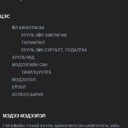
ЦЭС
ҮЙЛ АЖИЛЛАГАА
ХУУЛЬ ЗҮЙН ЗӨВЛӨГӨӨ
ТӨЛӨӨЛӨЛ
ХУУЛЬ ЗҮЙН СУРГАЛТ, СУДАЛГАА
ХУУЛЬЧИД
МЭДЛЭГИЙН САН
ТАНИЛЦУУЛГА
МЭДЭЭЛЭЛ
БҮТЭЭЛ
ХОЛБОО БАРИХ
МЭДЭЭ МЭДЭЭЛЭЛ
ГЭР БҮЛИЙН ТУХАЙ ХУУЛЬ /ШИНЭЧИЛСЭН НАЙРУУЛГА/-ИЙН