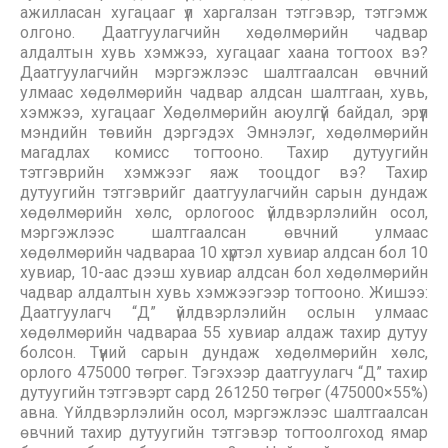
ажилласан хугацааг үл харгалзан тэтгэвэр, тэтгэмж
олгоно. Даатгуулагчийн хөдөлмөрийн чадвар
алдалтын хувь хэмжээ, хугацааг хаана тогтоох вэ?
Даатгуулагчийн мэргэжлээс шалтгаалсан өвчний
улмаас хөдөлмөрийн чадвар алдсан шалтгаан, хувь,
хэмжээ, хугацааг Хөдөлмөрийн аюулгүй байдал, эрүүл
мэндийн төвийн дэргэдэх Эмнэлэг, хөдөлмөрийн
магадлах комисс тогтооно. Тахир дутуугийн
тэтгэврийн хэмжээг яаж тооцдог вэ? Тахир
дутуугийн тэтгэврийг даатгуулагчийн сарын дундаж
хөдөлмөрийн хөлс, орлогоос үйлдвэрлэлийн осол,
мэргэжлээс шалтгаалсан өвчний улмаас
хөдөлмөрийн чадвараа 10 хүртэл хувиар алдсан бол 10
хувиар, 10-аас дээш хувиар алдсан бол хөдөлмөрийн
чадвар алдалтын хувь хэмжээгээр тогтооно. Жишээ:
Даатгуулагч “Д” үйлдвэрлэлийн ослын улмаас
хөдөлмөрийн чадвараа 55 хувиар алдаж тахир дутуу
болсон. Түүний сарын дундаж хөдөлмөрийн хөлс,
орлого 475000 төгрөг. Тэгэхээр даатгуулагч “Д” тахир
дутуугийн тэтгэвэрт сард 261250 төгрөг (475000×55%)
авна. Үйлдвэрлэлийн осол, мэргэжлээс шалтгаалсан
өвчний тахир дутуугийн тэтгэвэр тогтоолгоход ямар