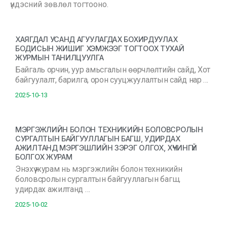
үндэсний зөвлөл тогтооно.
ХАЯГДАЛ УСАНД АГУУЛАГДАХ БОХИРДУУЛАХ
БОДИСЫН ЖИШИГ ХЭМЖЭЭГ ТОГТООХ ТУХАЙ
ЖУРМЫН ТАНИЛЦУУЛГА
Байгаль орчин, уур амьсгалын өөрчлөлтийн сайд, Хот
байгуулалт, барилга, орон сууцжуулалтын сайд нар …
2025-10-13
МЭРГЭЖЛИЙН БОЛОН ТЕХНИКИЙН БОЛОВСРОЛЫН
СУРГАЛТЫН БАЙГУУЛЛАГЫН БАГШ, УДИРДАХ
АЖИЛТАНД МЭРГЭШЛИЙН ЗЭРЭГ ОЛГОХ, ХҮЧИНГҮЙ
БОЛГОХ ЖУРАМ
Энэхүү журам нь мэргэжлийн болон техникийн
боловсролын сургалтын байгууллагын багш,
удирдах ажилтанд …
2025-10-02