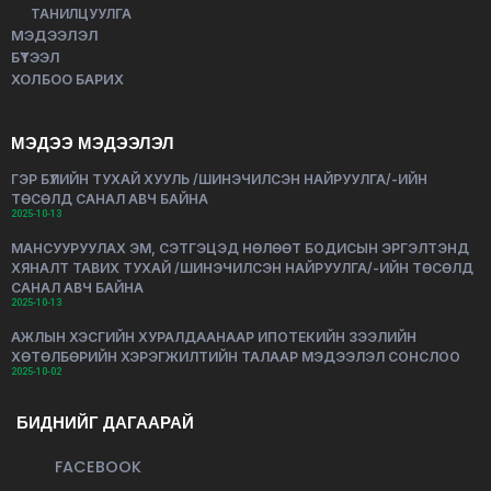
ТАНИЛЦУУЛГА
МЭДЭЭЛЭЛ
БҮТЭЭЛ
ХОЛБОО БАРИХ
МЭДЭЭ МЭДЭЭЛЭЛ
ГЭР БҮЛИЙН ТУХАЙ ХУУЛЬ /ШИНЭЧИЛСЭН НАЙРУУЛГА/-ИЙН
ТӨСӨЛД САНАЛ АВЧ БАЙНА
2025-10-13
МАНСУУРУУЛАХ ЭМ, СЭТГЭЦЭД НӨЛӨӨТ БОДИСЫН ЭРГЭЛТЭНД
ХЯНАЛТ ТАВИХ ТУХАЙ /ШИНЭЧИЛСЭН НАЙРУУЛГА/-ИЙН ТӨСӨЛД
САНАЛ АВЧ БАЙНА
2025-10-13
АЖЛЫН ХЭСГИЙН ХУРАЛДААНААР ИПОТЕКИЙН ЗЭЭЛИЙН
ХӨТӨЛБӨРИЙН ХЭРЭГЖИЛТИЙН ТАЛААР МЭДЭЭЛЭЛ СОНСЛОО
2025-10-02
БИДНИЙГ ДАГААРАЙ
FACEBOOK