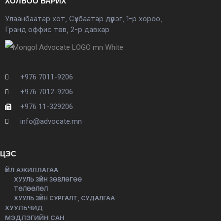
ХОЛБОО БАРИХ
Улаанбаатар хот, Сүхбаатар дүүрэг, 1-р хороо,
Гранд оффис төв, 2-р давхар
+976 7011-9206
+976 7012-9206
+976 11-329206
info@advocate.mn
ЦЭС
ҮЙЛ АЖИЛЛАГАА
ХУУЛЬ ЗҮЙН ЗӨВЛӨГӨӨ
ТӨЛӨӨЛӨЛ
ХУУЛЬ ЗҮЙН СУРГАЛТ, СУДАЛГАА
ХУУЛЬЧИД
МЭДЛЭГИЙН САН