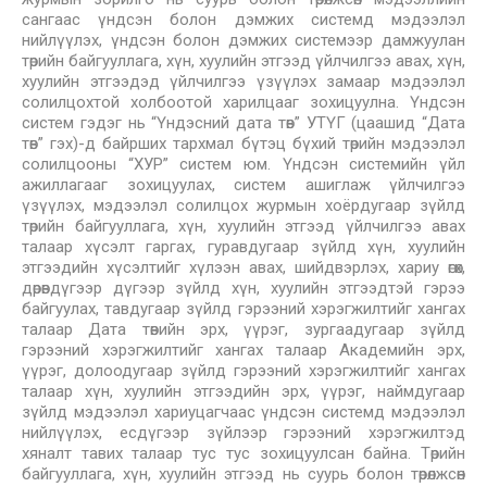
сангаас үндсэн болон дэмжих системд мэдээлэл
нийлүүлэх, үндсэн болон дэмжих системээр дамжуулан
төрийн байгууллага, хүн, хуулийн этгээд үйлчилгээ авах, хүн,
хуулийн этгээдэд үйлчилгээ үзүүлэх замаар мэдээлэл
солилцохтой холбоотой харилцааг зохицуулна. Үндсэн
систем гэдэг нь “Үндэсний дата төв” УТҮГ (цаашид “Дата
төв” гэх)-д байрших тархмал бүтэц бүхий төрийн мэдээлэл
солилцооны “ХУР” систем юм. Үндсэн системийн үйл
ажиллагааг зохицуулах, систем ашиглаж үйлчилгээ
үзүүлэх, мэдээлэл солилцох журмын хоёрдугаар зүйлд
төрийн байгууллага, хүн, хуулийн этгээд үйлчилгээ авах
талаар хүсэлт гаргах, гуравдугаар зүйлд хүн, хуулийн
этгээдийн хүсэлтийг хүлээн авах, шийдвэрлэх, хариу өгөх,
дөрөвдүгээр дүгээр зүйлд хүн, хуулийн этгээдтэй гэрээ
байгуулах, тавдугаар зүйлд гэрээний хэрэгжилтийг хангах
талаар Дата төвийн эрх, үүрэг, зургаадугаар зүйлд
гэрээний хэрэгжилтийг хангах талаар Академийн эрх,
үүрэг, долоодугаар зүйлд гэрээний хэрэгжилтийг хангах
талаар хүн, хуулийн этгээдийн эрх, үүрэг, наймдугаар
зүйлд мэдээлэл хариуцагчаас үндсэн системд мэдээлэл
нийлүүлэх, есдүгээр зүйлээр гэрээний хэрэгжилтэд
хяналт тавих талаар тус тус зохицуулсан байна. Төрийн
байгууллага, хүн, хуулийн этгээд нь суурь болон төрөлжсөн