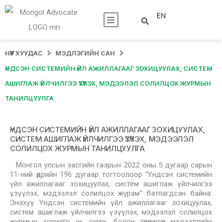
EN
НҮҮР ХУУДАС
МЭДЛЭГИЙН САН
ҮНДСЭН СИСТЕМИЙН ҮЙЛ АЖИЛЛАГААГ ЗОХИЦУУЛАХ, СИСТЕМ
АШИГЛАЖ ҮЙЛЧИЛГЭЭ ҮЗҮҮЛЭХ, МЭДЭЭЛЭЛ СОЛИЛЦОХ ЖУРМЫН
ТАНИЛЦУУЛГА
ҮНДСЭН СИСТЕМИЙН ҮЙЛ АЖИЛЛАГААГ ЗОХИЦУУЛАХ,
СИСТЕМ АШИГЛАЖ ҮЙЛЧИЛГЭЭ ҮЗҮҮЛЭХ, МЭДЭЭЛЭЛ
СОЛИЛЦОХ ЖУРМЫН ТАНИЛЦУУЛГА
Монгол улсын засгийн газрын 2022 оны 5 дугаар сарын
11-ний өдрийн 196 дугаар тогтоолоор “Үндсэн системийн
үйл ажиллагааг зохицуулах, систем ашиглаж үйлчилгээ
үзүүлэх, мэдээлэл солилцох журам” батлагдсан байна.
Энэхүү Үндсэн системийн үйл ажиллагааг зохицуулах,
систем ашиглаж үйлчилгээ үзүүлэх, мэдээлэл солилцох
журмын зорилго нь суурь болон төрөлжсөн мэдээллийн