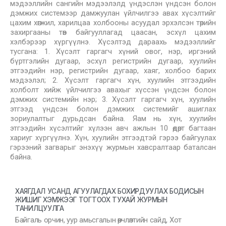
мэдээллийн сангийн мэдээлэлд үндэслэн үндсэн болон
дэмжих системээр дамжуулан үйлчилгээ авах хүсэлтийг
цахим хөгжил, харилцаа холбооны асуудал эрхэлсэн төрийн
захиргааны төв байгууллагад цаасан, эсхүл цахим
хэлбэрээр хүргүүлнэ. Хүсэлтэд дараахь мэдээллийг
тусгана: 1. Хүсэлт гаргагч хүний овог, нэр, иргэний
бүртгэлийн дугаар, эсхүл регистрийн дугаар, хуулийн
этгээдийн нэр, регистрийн дугаар, хаяг, холбоо барих
мэдээлэл; 2. Хүсэлт гаргагч хүн, хуулийн этгээдийн
холболт хийж үйлчилгээ авахыг хүссэн үндсэн болон
дэмжих системийн нэр; 3. Хүсэлт гаргагч хүн, хуулийн
этгээд үндсэн болон дэмжих системийг ашиглах
зориулалтыг дурьдсан байна. Яам нь хүн, хуулийн
этгээдийн хүсэлтийг хүлээн авч ажлын 10 өдөрт багтаан
хариуг хүргүүлнэ. Хүн, хуулийн этгээдтэй гэрээ байгуулах
гэрээний загварыг энэхүү журмын хавсралтаар баталсан
байна.
ХАЯГДАЛ УСАНД АГУУЛАГДАХ БОХИРДУУЛАХ БОДИСЫН
ЖИШИГ ХЭМЖЭЭГ ТОГТООХ ТУХАЙ ЖУРМЫН
ТАНИЛЦУУЛГА
Байгаль орчин, уур амьсгалын өөрчлөлтийн сайд, Хот