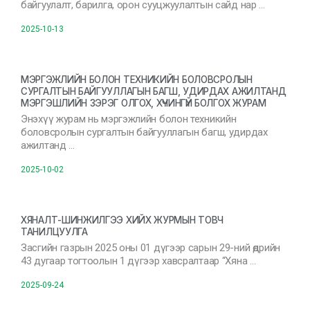
байгуулалт, барилга, орон сууцжуулалтын сайд нар …
2025-10-13
МЭРГЭЖЛИЙН БОЛОН ТЕХНИКИЙН БОЛОВСРОЛЫН
СУРГАЛТЫН БАЙГУУЛЛАГЫН БАГШ, УДИРДАХ АЖИЛТАНД
МЭРГЭШЛИЙН ЗЭРЭГ ОЛГОХ, ХҮЧИНГҮЙ БОЛГОХ ЖУРАМ
Энэхүү журам нь мэргэжлийн болон техникийн
боловсролын сургалтын байгууллагын багш, удирдах
ажилтанд …
2025-10-02
ХЯНАЛТ-ШИНЖИЛГЭЭ ХИЙХ ЖУРМЫН ТОВЧ
ТАНИЛЦУУЛГА
Засгийн газрын 2025 оны 01 дүгээр сарын 29-ний өдрийн
43 дугаар тогтоолын 1 дүгээр хавсралтаар “Хяна …
2025-09-24