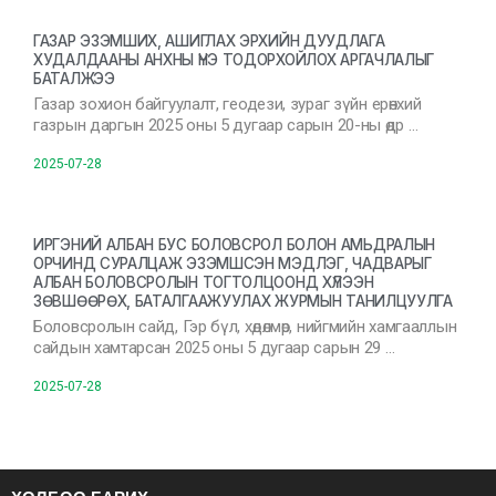
ГАЗАР ЭЗЭМШИХ, АШИГЛАХ ЭРХИЙН ДУУДЛАГА
ХУДАЛДААНЫ АНХНЫ ҮНЭ ТОДОРХОЙЛОХ АРГАЧЛАЛЫГ
БАТАЛЖЭЭ
Газар зохион байгуулалт, геодези, зураг зүйн ерөнхий
газрын даргын 2025 оны 5 дугаар сарын 20-ны өдр …
2025-07-28
ИРГЭНИЙ АЛБАН БУС БОЛОВСРОЛ БОЛОН АМЬДРАЛЫН
ОРЧИНД СУРАЛЦАЖ ЭЗЭМШСЭН МЭДЛЭГ, ЧАДВАРЫГ
АЛБАН БОЛОВСРОЛЫН ТОГТОЛЦООНД ХҮЛЭЭН
ЗӨВШӨӨРӨХ, БАТАЛГААЖУУЛАХ ЖУРМЫН ТАНИЛЦУУЛГА
Боловсролын сайд, Гэр бүл, хөдөлмөр, нийгмийн хамгааллын
сайдын хамтарсан 2025 оны 5 дугаар сарын 29 …
2025-07-28