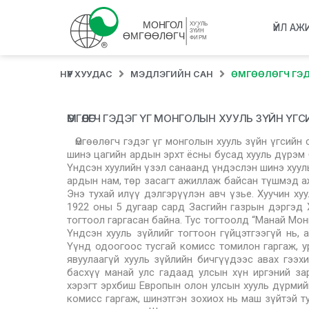
ҮЙЛ АЖ
НҮҮР ХУУДАС
МЭДЛЭГИЙН САН
ӨМГӨӨЛӨГЧ ГЭДЭ
ӨМГӨӨЛӨГЧ ГЭДЭГ ҮГ МОНГОЛЫН ХУУЛЬ ЗҮЙН Ү
Өмгөөлөгч гэдэг үг монголын хууль зүйн үгсийн санд [1] БНМАУ-ын анхдугаар их хурал Үндсэн хууль баталснаар шинэ цагийн ардын эрхт ёсны бусад хууль дүрэм боловсруулах эх суурь тавигджээ. 1924 онд баталсан анхдугаар Үндсэн хуулийн үзэл санаанд үндэслэн шинэ хууль тогтоомжийн төсөл боловсруулах эрчимтэй ажил өрнөж түүнд ардын нам, төр засагт ажиллаж байсан түшмэд ажилтнууд, Зөвлөлтийн мэргэжилтэн, зөвлөхүүд оролцож иржээ. Энэ тухай илүү дэлгэрүүлэн авч үзье. Хуучин хууль цаазыг өөрчлөн, шинэ хэм хэмжээ боловсруулах зорилгоор 1922 оны 5 дугаар сард Засгийн газрын дэргэд Хууль цааз эмхлэх хэлтэс байгуулж, Хууль цаазыг зохиох тухай тогтоол гаргасан байна. Тус тогтоолд “Манай Монгол Улс ардын эрхт хэмжээт цаазат засгийг явуулж байх боловч Үндсэн хууль зүйлийг тогтоон гүйцэтгээгүй нь, аливаа хэргийг шийтгэж явуулахад их дутагдах газар буй амуй. Үүнд одоогоос тусгай комисс томилон гаргаж, урьд автономит засгийн үед зохион төлөвлөж, хараахан зарлан явуулаагүй хууль зүйлийн бичгүүдээс авах гээхийг ялган салгаж, одоогийн засгийн үндсэн журамд нийлүүлэн, басхүү манай улс гадаад улсын хүн иргэний зарга зальхайн хэргийг шийтгэн тасалж бүхий учир аливаа шүүх хэрэгт эрхбиш Европын олон улсын хууль дүрмийг харгалзан дахин шинэчлэн зохиолгох зэргийг хэлэлцээд, тэгж комисс гаргаж, шинэтгэн зохиох нь маш зүйтэй тул энэ хэрэгт Шүүх яамны тэргүүн сайд Магсаржавыг тусгайлан томилон гаргаж Шүүх яамнаас эрхэлж, гурван сарын дотор хянан зохиолгож гүйцэтгүүлэхээр тогтов” хэмээсэн байдаг. Энэ тогтоолд дурдсанаар Үндсэн хуулийг хянан зохиохдоо: 1. Богд хаант Монгол Улсын үед зохиосон хууль цаазыг үндэс болгох; 2. Ардын эрхт засгийн үндсэн бодлогод нийцүүлэх; 3. Европын хууль дүрмийг харгалзан үзэхийг чухалчилжээ. Үндсэн хууль зохиох комиссыг 5 дугаар сарын 19-нд Шүүх яамны сайд Н.Магсаржав хурц, Ж.Цэвээн, Бат-Очир нарын бүрэлдэхүүнтэй байгуулж “Англи мэт улсын хуулиас товчлон авч эдүгээгийн явуулан буй засгийн байдалд нийцүүлэн зохиох” удирдамж өгсөн байдаг. Үндсэн хууль зохиох комиссынхон Европын олон орны үндсэн хуулийг орчуулан үлгэр загвар болгохыг хичээж байсан тухай судлаачид судлан гаргажээ. Гэвч ардын хувьсгалын ялалтын өмнө үүссэн хувьсгалын удирдагчдын үзэл баримтлалын зөрөлдөөн засгийн эрх авсны дараа ч үргэлжилж байснаас үүдэн Үндсэн хуулийн төсөл боловсруулах ажил удааширсан байна. 1924 оны 5 дугаар сарын 20-нд Богд хаан таалал төгссөний дараа Үндсэн хууль боловсруулах комиссыг дахин шинээр Ерөнхий сайд Б. Цэрэн дорж, Ж.Цэвээн, Э.Ринчино, Гомбобадамжав нарын бүрэлдэхүүнтэй байгуулж, ЗСБНХУ-ын хууль, цаазын мэргэжилтэн П.В.Всесвятскийг зөвлөхөөр ажиллуулсан байна. (П.В.Всесвятский, Хатанбаатар Магсаржав, Элбэгдорж Ринчино, Хичээнгүй сайд Б.Цэрэндорж, А.Амар, …) Монголчуудын тусгаар тогтнолын төлөө тэмцлийг удирдан жолоодсон Монгол ардын нам дэлхийн коммунист хөдөлгөөний төв болох Коминтерн, ЗСБНХУ-ын БХК/Б/Н-ын тусламж дэмжлэгээр улс орныхоо тусгаар тогтнолыг олж, засаг төрөө байгуулж, тохинуулах бүхий л үйл хэрэгт тэдэнтэй хамтран ажиллаж байв. Шүүх, хуулийн талаар бодлого боловсруулах, хууль тогтоомжийг шинэчлэхэд Оросын мэргэжилтнүүдтэй хамтран ажиллаж байсан нь тухайн үеийн Зөвлөлтийн эрх зүйн баримт бичгүүдийг загвар болгох, үлгэр жишээ авах, хуулбарлах бодит нөхцөлийг бүрдүүлж байлаа. Үндсэн хууль боловсруулахад Элбэгдорж Ринчино, П.В.Всесвятский, Гомбобадамжав нар багагүй үүрэг гүйцэтгэсэн тухай судлаачид [2] өгүүлсэн байдаг. Тэд зөвхөн үндсэн хууль төдийгүй Монголын эрх зүйн хөгжлийн эхэн үеийн бүхий л эрх зүйн хэм хэмжээг боловсруулахад бие сэтгэлээ зориулж байжээ. Үндсэн хууль боловсруулах комиссын зөвлөх П.В.Всесвятский (1884-1938) [3] 1924-1927 оны 1 дүгээр сар хүртэл Засгийн газрын зөвлөх түшмэл, дараа нь Цааз хууль эрхлэн зохиох хэлтэс Шүүх яаманд харьяалагдах болсноор Шүүх яамны Цааз хуулийг эрхлэн зохиох түшмэл [4] , 1930 он хүртэл Шүүх яамны зөвлөх түшмэлээр ажиллаж [5] байжээ. Монгол Улсын Үндсэн хууль, мөн холбогдох хууль тогтоомжийг боловсруулахад энэ хүний гүйцэтгэсэн үүрэг асар их. Үндсэн хууль боловсруулах комисст орсон өөр нэгэн төлөөлөгч болох Элбэгдорж Ринчино (1888-1938) [6] 1920-иод оноос эхлэн ардын хувьсгалын үйл хэрэгт идэвхтэй оролцож, МАН, ардын төрийн чухал албан тушаалуудыг хашиж байсан эрх баригчдын дунд асар их нөлөөтэй хүн байсан. Тэрээр жинхэнэ коммунист үзэл суртлыг номлогч байв. Улс орны хөгжлийн тала