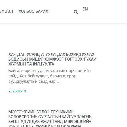
EN
БҮТЭЭЛ
ХОЛБОО БАРИХ
ХАЯГДАЛ УСАНД АГУУЛАГДАХ БОХИРДУУЛАХ
БОДИСЫН ЖИШИГ ХЭМЖЭЭГ ТОГТООХ ТУХАЙ
ЖУРМЫН ТАНИЛЦУУЛГА
Байгаль орчин, уур амьсгалын өөрчлөлтийн
сайд, Хот байгуулалт, барилга, орон
сууцжуулалтын сайд нар …
2025-10-13
МЭРГЭЖЛИЙН БОЛОН ТЕХНИКИЙН
БОЛОВСРОЛЫН СУРГАЛТЫН БАЙГУУЛЛАГЫН
БАГШ, УДИРДАХ АЖИЛТАНД МЭРГЭШЛИЙН
ЗЭРЭГ ОЛГОХ, ХҮЧИНГҮЙ БОЛГОХ ЖУРАМ