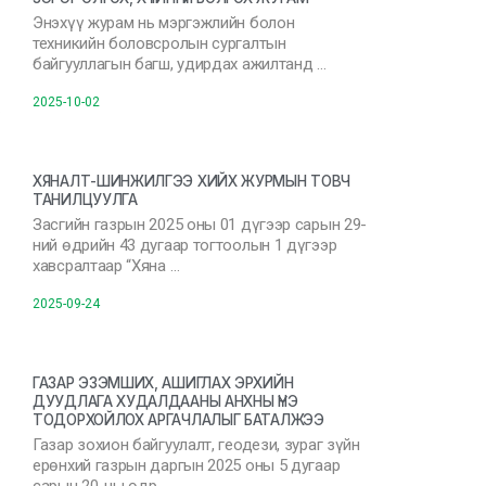
Энэхүү журам нь мэргэжлийн болон
техникийн боловсролын сургалтын
байгууллагын багш, удирдах ажилтанд …
2025-10-02
ХЯНАЛТ-ШИНЖИЛГЭЭ ХИЙХ ЖУРМЫН ТОВЧ
ТАНИЛЦУУЛГА
Засгийн газрын 2025 оны 01 дүгээр сарын 29-
ний өдрийн 43 дугаар тогтоолын 1 дүгээр
хавсралтаар “Хяна …
2025-09-24
ГАЗАР ЭЗЭМШИХ, АШИГЛАХ ЭРХИЙН
ДУУДЛАГА ХУДАЛДААНЫ АНХНЫ ҮНЭ
ТОДОРХОЙЛОХ АРГАЧЛАЛЫГ БАТАЛЖЭЭ
Газар зохион байгуулалт, геодези, зураг зүйн
ерөнхий газрын даргын 2025 оны 5 дугаар