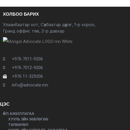
ХОЛБОО БАРИХ
Улаанбаатар хот, Сүхбаатар дүүрэг, 1-р хороо,
Гранд оффис төв, 2-р давхар
+976 7011-9206
+976 7012-9206
+976 11-329206
info@advocate.mn
ЦЭС
ҮЙЛ АЖИЛЛАГАА
ХУУЛЬ ЗҮЙН ЗӨВЛӨГӨӨ
ТӨЛӨӨЛӨЛ