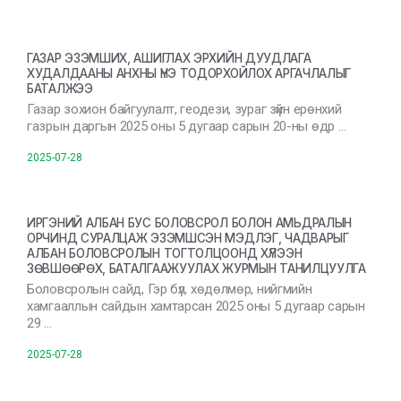
ГАЗАР ЭЗЭМШИХ, АШИГЛАХ ЭРХИЙН ДУУДЛАГА
ХУДАЛДААНЫ АНХНЫ ҮНЭ ТОДОРХОЙЛОХ АРГАЧЛАЛЫГ
БАТАЛЖЭЭ
Газар зохион байгуулалт, геодези, зураг зүйн ерөнхий
газрын даргын 2025 оны 5 дугаар сарын 20-ны өдр …
2025-07-28
ИРГЭНИЙ АЛБАН БУС БОЛОВСРОЛ БОЛОН АМЬДРАЛЫН
ОРЧИНД СУРАЛЦАЖ ЭЗЭМШСЭН МЭДЛЭГ, ЧАДВАРЫГ
АЛБАН БОЛОВСРОЛЫН ТОГТОЛЦООНД ХҮЛЭЭН
ЗӨВШӨӨРӨХ, БАТАЛГААЖУУЛАХ ЖУРМЫН ТАНИЛЦУУЛГА
Боловсролын сайд, Гэр бүл, хөдөлмөр, нийгмийн
хамгааллын сайдын хамтарсан 2025 оны 5 дугаар сарын
29 …
2025-07-28