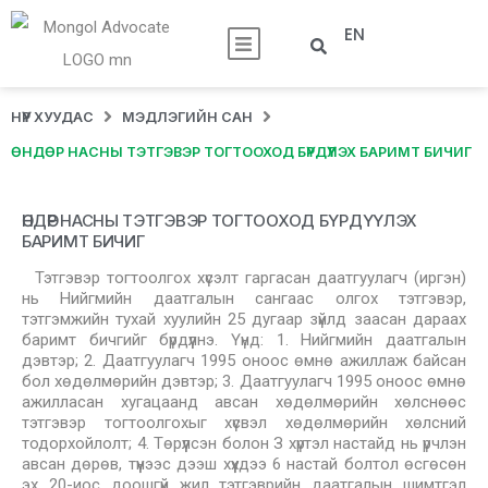
EN
НҮҮР ХУУДАС
МЭДЛЭГИЙН САН
ӨНДӨР НАСНЫ ТЭТГЭВЭР ТОГТООХОД БҮРДҮҮЛЭХ БАРИМТ БИЧИГ
ӨНДӨР НАСНЫ ТЭТГЭВЭР ТОГТООХОД БҮРДҮҮЛЭХ
БАРИМТ БИЧИГ
Тэтгэвэр тогтоолгох хүсэлт гаргасан даатгуулагч (иргэн)
нь Нийгмийн даатгалын сангаас олгох тэтгэвэр,
тэтгэмжийн тухай хуулийн 25 дугаар зүйлд заасан дараах
баримт бичгийг бүрдүүлнэ. Үүнд: 1. Нийгмийн даатгалын
дэвтэр; 2. Даатгуулагч 1995 оноос өмнө ажиллаж байсан
бол хөдөлмөрийн дэвтэр; 3. Даатгуулагч 1995 оноос өмнө
ажилласан хугацаанд авсан хөдөлмөрийн хөлснөөс
тэтгэвэр тогтоолгохыг хүсвэл хөдөлмөрийн хөлсний
тодорхойлолт; 4. Төрүүлсэн болон З хүртэл настайд нь үрчлэн
авсан дөрөв, түүнээс дээш хүүхдээ 6 настай болтол өсгөсөн
эх 20-иос доошгүй жил тэтгэврийн даатгалын шимтгэл