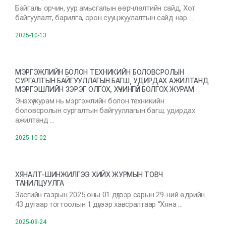
Байгаль орчин, уур амьсгалын өөрчлөлтийн сайд, Хот
байгуулалт, барилга, орон сууцжуулалтын сайд нар …
2025-10-13
МЭРГЭЖЛИЙН БОЛОН ТЕХНИКИЙН БОЛОВСРОЛЫН
СУРГАЛТЫН БАЙГУУЛЛАГЫН БАГШ, УДИРДАХ АЖИЛТАНД
МЭРГЭШЛИЙН ЗЭРЭГ ОЛГОХ, ХҮЧИНГҮЙ БОЛГОХ ЖУРАМ
Энэхүү журам нь мэргэжлийн болон техникийн
боловсролын сургалтын байгууллагын багш, удирдах
ажилтанд …
2025-10-02
ХЯНАЛТ-ШИНЖИЛГЭЭ ХИЙХ ЖУРМЫН ТОВЧ
ТАНИЛЦУУЛГА
Засгийн газрын 2025 оны 01 дүгээр сарын 29-ний өдрийн
43 дугаар тогтоолын 1 дүгээр хавсралтаар “Хяна …
2025-09-24