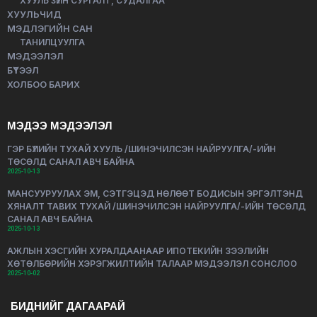
ХУУЛЬ ЗҮЙН СУРГАЛТ, СУДАЛГАА
ХУУЛЬЧИД
МЭДЛЭГИЙН САН
ТАНИЛЦУУЛГА
МЭДЭЭЛЭЛ
БҮТЭЭЛ
ХОЛБОО БАРИХ
МЭДЭЭ МЭДЭЭЛЭЛ
ГЭР БҮЛИЙН ТУХАЙ ХУУЛЬ /ШИНЭЧИЛСЭН НАЙРУУЛГА/-ИЙН
ТӨСӨЛД САНАЛ АВЧ БАЙНА
2025-10-13
МАНСУУРУУЛАХ ЭМ, СЭТГЭЦЭД НӨЛӨӨТ БОДИСЫН ЭРГЭЛТЭНД
ХЯНАЛТ ТАВИХ ТУХАЙ /ШИНЭЧИЛСЭН НАЙРУУЛГА/-ИЙН ТӨСӨЛД
САНАЛ АВЧ БАЙНА
2025-10-13
АЖЛЫН ХЭСГИЙН ХУРАЛДААНААР ИПОТЕКИЙН ЗЭЭЛИЙН
ХӨТӨЛБӨРИЙН ХЭРЭГЖИЛТИЙН ТАЛААР МЭДЭЭЛЭЛ СОНСЛОО
2025-10-02
БИДНИЙГ ДАГААРАЙ