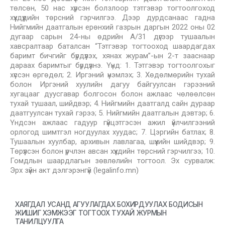
төлсөн, 50 нас хүрсэн болзлоор тэтгэвэр тогтоолгоход
хүүхдүүдийн төрсний гэрчилгээ. Дээр дурдсанаас гадна
Нийгмийн даатгалын ерөнхий газрын даргын 2022 оны 02
дугаар сарын 24-ны өдрийн А/31 дүгээр тушаалын
хавсралтаар баталсан “Тэтгэвэр тогтооход шаардагдах
баримт бичгийг бүрдүүлэх, хянах журам”-ын 2-т зааснаар
дараах баримтыг бүрдүүлнэ. Үүнд: 1. Тэтгэвэр тогтоолгохыг
хүссэн өргөдөл; 2. Иргэний үнэмлэх; 3. Хөдөлмөрийн тухай
болон Иргэний хуулийн дагуу байгуулсан гэрээний
хугацааг дуусгавар болгосон болон ажлаас чөлөөлсөн
тухай тушаал, шийдвэр; 4. Нийгмийн даатгалд сайн дураар
даатгуулсан тухай гэрээ; 5. Нийгмийн даатгалын дэвтэр; 6.
Үндсэн ажлаас гадуур гүйцэтгэсэн ажил үйлчилгээний
орлогод шимтгэл ногдуулах хуудас; 7. Цэргийн батлах; 8.
Тушаалын хуулбар, архивын лавлагаа, шүүхийн шийдвэр; 9.
Төрүүлсэн болон үрчлэн авсан хүүхдийн төрсний гэрчилгээ; 10.
Гомдлын шаардлагын зөвлөлийн тогтоол. Эх сурвалж:
Эрх зүйн акт дэлгэрэнгүй (legalinfo.mn)
ХАЯГДАЛ УСАНД АГУУЛАГДАХ БОХИРДУУЛАХ БОДИСЫН
ЖИШИГ ХЭМЖЭЭГ ТОГТООХ ТУХАЙ ЖУРМЫН
ТАНИЛЦУУЛГА