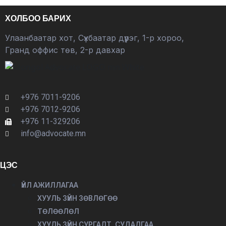
ХОЛБОО БАРИХ
Улаанбаатар хот, Сүхбаатар дүүрэг, 1-р хороо,
Гранд оффис төв, 2-р давхар
+976 7011-9206
+976 7012-9206
+976 11-329206
info@advocate.mn
ЦЭС
ҮЙЛ АЖИЛЛАГАА
ХУУЛЬ ЗҮЙН ЗӨВЛӨГӨӨ
ТӨЛӨӨЛӨЛ
ХУУЛЬ ЗҮЙН СУРГАЛТ, СУДАЛГАА