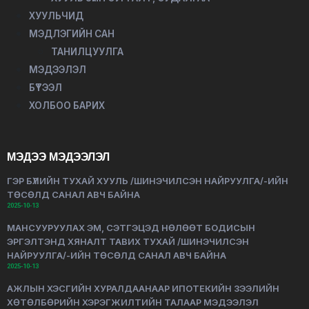
ХУУЛЬЧИД
МЭДЛЭГИЙН САН
ТАНИЛЦУУЛГА
МЭДЭЭЛЭЛ
БҮТЭЭЛ
ХОЛБОО БАРИХ
МЭДЭЭ МЭДЭЭЛЭЛ
ГЭР БҮЛИЙН ТУХАЙ ХУУЛЬ /ШИНЭЧИЛСЭН НАЙРУУЛГА/-ИЙН
ТӨСӨЛД САНАЛ АВЧ БАЙНА
2025-10-13
МАНСУУРУУЛАХ ЭМ, СЭТГЭЦЭД НӨЛӨӨТ БОДИСЫН
ЭРГЭЛТЭНД ХЯНАЛТ ТАВИХ ТУХАЙ /ШИНЭЧИЛСЭН
НАЙРУУЛГА/-ИЙН ТӨСӨЛД САНАЛ АВЧ БАЙНА
2025-10-13
АЖЛЫН ХЭСГИЙН ХУРАЛДААНААР ИПОТЕКИЙН ЗЭЭЛИЙН
ХӨТӨЛБӨРИЙН ХЭРЭГЖИЛТИЙН ТАЛААР МЭДЭЭЛЭЛ