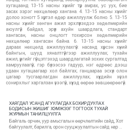
хугацаанд 13-15 насны хүнийг түр амрах, ус уух, бие
засах зэрэг нөхцөлөөр хангана. 4. 13-15 насны хүнийг
долоо хоногт 5 хүртэл өдөр ажиллуулж болно. 5. 13-15
насны хүнийг хөнгөн ажил эрхлүүлэхдээ хөдөлмөрийн
аюулгүй байдал, эрүүл ахуйн шаардлага, стандарт
хангасан, насны онцлогт тохирсон хөдөлмөрийн
нөхцөлөөр хангасан байна. 6. 13-15 насны хүнийг
дараах нөхцөлд ажиллуулахгүй: насанд хүрсэн хүний
байнгын, шууд хяналтгүйгээр ажиллуулах; тухайн
ажил, үүргийг гүйцэтгэхэд шаардлагатай зохих сургалтад
хамруулаагүй; гэр бүлээсээ гадуур, нэг өдрөөс дээш
удаан хугацаагаар хол байлгах; ганцаараа эсхүл олон
цагаар тусгаарлагдан ажиллуулах; хүүхдийн хүсэл
сонирхлыг харгалзан үзээгүй, хүүхэд өөрөө зөвшөөрөөгүй.
ХАЯГДАЛ УСАНД АГУУЛАГДАХ БОХИРДУУЛАХ
БОДИСЫН ЖИШИГ ХЭМЖЭЭГ ТОГТООХ ТУХАЙ
ЖУРМЫН ТАНИЛЦУУЛГА
Байгаль орчин, уур амьсгалын өөрчлөлтийн сайд, Хот
байгуулалт, барилга, орон сууцжуулалтын сайд нар …