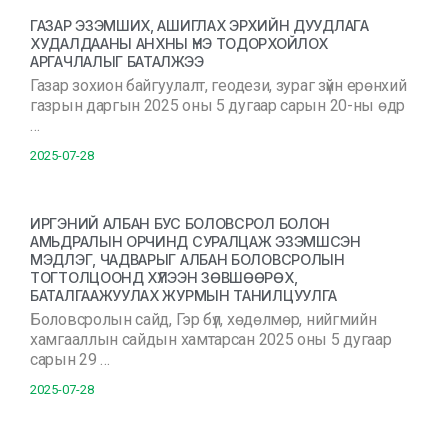
ГАЗАР ЭЗЭМШИХ, АШИГЛАХ ЭРХИЙН ДУУДЛАГА
ХУДАЛДААНЫ АНХНЫ ҮНЭ ТОДОРХОЙЛОХ
АРГАЧЛАЛЫГ БАТАЛЖЭЭ
Газар зохион байгуулалт, геодези, зураг зүйн ерөнхий
газрын даргын 2025 оны 5 дугаар сарын 20-ны өдр
…
2025-07-28
ИРГЭНИЙ АЛБАН БУС БОЛОВСРОЛ БОЛОН
АМЬДРАЛЫН ОРЧИНД СУРАЛЦАЖ ЭЗЭМШСЭН
МЭДЛЭГ, ЧАДВАРЫГ АЛБАН БОЛОВСРОЛЫН
ТОГТОЛЦООНД ХҮЛЭЭН ЗӨВШӨӨРӨХ,
БАТАЛГААЖУУЛАХ ЖУРМЫН ТАНИЛЦУУЛГА
Боловсролын сайд, Гэр бүл, хөдөлмөр, нийгмийн
хамгааллын сайдын хамтарсан 2025 оны 5 дугаар
сарын 29 …
2025-07-28