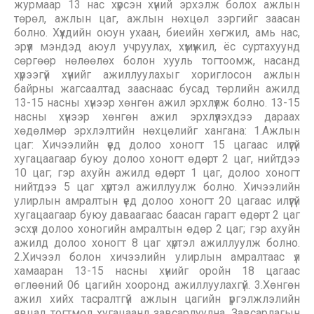
журмаар 13 нас хүрсэн хүний эрхэлж болох ажлын
төрөл, ажлын цаг, ажлын нөхцөл зэргийг заасан
болно. Хүүхдийн оюун ухаан, биеийн хөгжил, амь нас,
эрүүл мэндэд аюул учруулах, хүмүүжил, ёс суртахуунд
сөргөөр нөлөөлөх болон хууль тогтоомж, насанд
хүрээгүй хүнийг ажиллуулахыг хориглосон ажлын
байрны жагсаалтад зааснаас бусад төрлийн ажилд
13-15 насны хүнээр хөнгөн ажил эрхлүүлж болно. 13-15
насны хүнээр хөнгөн ажил эрхлүүлэхдээ дараах
хөдөлмөр эрхлэлтийн нөхцөлийг хангана: 1.Ажлын
цаг: Хичээлийн үед долоо хоногт 15 цагаас илүүгүй
хугацаагаар буюу долоо хоногт өдөрт 2 цаг, нийтдээ
10 цаг; гэр ахуйн ажилд өдөрт 1 цаг, долоо хоногт
нийтдээ 5 цаг хүртэл ажиллуулж болно. Хичээлийн
улирлын амралтын үед долоо хоногт 20 цагаас илүүгүй
хугацаагаар буюу даваагаас баасан гарагт өдөрт 2 цаг
эсхүл долоо хоногийн амралтын өдөр 2 цаг; гэр ахуйн
ажилд долоо хоногт 8 цаг хүртэл ажиллуулж болно.
2.Хичээл болон хичээлийн улирлын амралтаас үл
хамааран 13-15 насны хүнийг оройн 18 цагаас
өглөөний 06 цагийн хооронд ажиллуулахгүй. 3.Хөнгөн
ажил хийх тасралтгүй ажлын цагийн үргэлжлэлийн
явцад тогтмол хугацаанд завсарлуулна. Завсарлагын