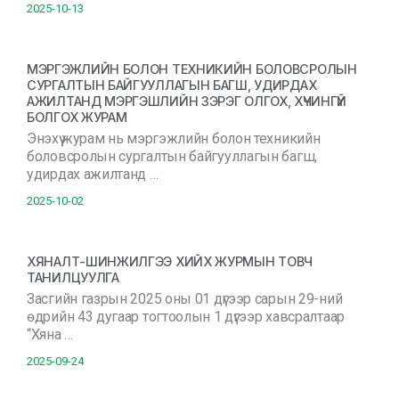
2025-10-13
МЭРГЭЖЛИЙН БОЛОН ТЕХНИКИЙН БОЛОВСРОЛЫН
СУРГАЛТЫН БАЙГУУЛЛАГЫН БАГШ, УДИРДАХ
АЖИЛТАНД МЭРГЭШЛИЙН ЗЭРЭГ ОЛГОХ, ХҮЧИНГҮЙ
БОЛГОХ ЖУРАМ
Энэхүү журам нь мэргэжлийн болон техникийн
боловсролын сургалтын байгууллагын багш,
удирдах ажилтанд …
2025-10-02
ХЯНАЛТ-ШИНЖИЛГЭЭ ХИЙХ ЖУРМЫН ТОВЧ
ТАНИЛЦУУЛГА
Засгийн газрын 2025 оны 01 дүгээр сарын 29-ний
өдрийн 43 дугаар тогтоолын 1 дүгээр хавсралтаар
“Хяна …
2025-09-24