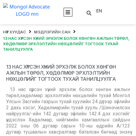
EN
НҮҮР ХУУДАС
МЭДЛЭГИЙН САН
13 НАС ХҮРСЭН ХҮНИЙ ЭРХЭЛЖ БОЛОХ ХӨНГӨН АЖЛЫН ТӨРӨЛ,
ХӨДӨЛМӨР ЭРХЛЭЛТИЙН НӨХЦӨЛИЙГ ТОГТООХ ТУХАЙ
ТАНИЛЦУУЛГА
13 НАС ХҮРСЭН ХҮНИЙ ЭРХЭЛЖ БОЛОХ ХӨНГӨН
АЖЛЫН ТӨРӨЛ, ХӨДӨЛМӨР ЭРХЛЭЛТИЙН
НӨХЦӨЛИЙГ ТОГТООХ ТУХАЙ ТАНИЛЦУУЛГА
13 нас хүрсэн хүний эрхэлж болох хөнгөн ажлын
төрөл,хөдөлмөр эрхлэлтийн нөхцөлийн тухай Монгол
Улсын Засгийн газрын тухай хуулийн 24 дүгээр зүйлийн
2 дахь хэсэг, Хөдөлмөрийн тухай хууль /Шинэчилсэн
найруулга/-ийн 142 дугаар зүйлийн 142.4 дэх хэсгийг
үндэслэн Хөдөлмөр, нийгмийн хамгааллын сайдын
2022 оны 06 дугаар сарын 10-ны өдрийн А/123
дугаар тушаалын хавсралтаар баталсан бөгөөд энэхүү