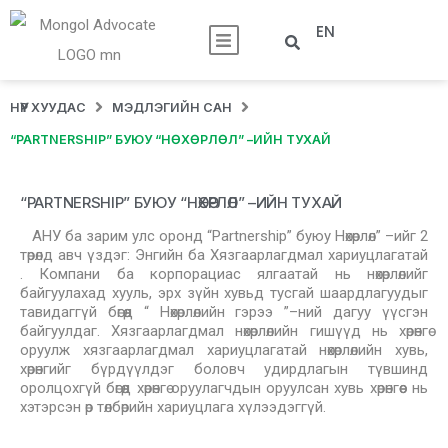
EN
НҮҮР ХУУДАС
МЭДЛЭГИЙН САН
“PARTNERSHIP” БУЮУ “НӨХӨРЛӨЛ” –ИЙН ТУХАЙ
“PARTNERSHIP” БУЮУ “НӨХӨРЛӨЛ” –ИЙН ТУХАЙ
АНУ ба зарим улс оронд “Partnership” буюу Нөхөрлөл” –ийг 2
төрөлд авч үздэг: Энгийн ба Хязгаарлагдмал хариуцлагатай
. Компани ба корпорациас ялгаатай нь нөхөрлөлийг
байгуулахад хууль, эрх зүйн хувьд тусгай шаардлагуудыг
тавидаггүй бөгөөд “ Нөхөрлөлийн гэрээ ”–ний дагуу үүсгэн
байгуулдаг. Хязгаарлагдмал нөхөрлөлийн гишүүд нь хөрөнгө
оруулж хязгаарлагдмал хариуцлагатай нөхөрлөлийн хувь,
хөрөнгийг бүрдүүлдэг боловч удирдлагын түвшинд
оролцохгүй бөгөөд хөрөнгө оруулагчдын оруулсан хувь хөрөнгөөс нь
хэтэрсэн өр төлбөрийн хариуцлага хүлээдэггүй.