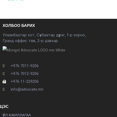
ХОЛБОО БАРИХ
Улаанбаатар хот, Сүхбаатар дүүрэг, 1-р хороо,
Гранд оффис төв, 2-р давхар
+976 7011-9206
+976 7012-9206
+976 11-329206
info@advocate.mn
ЦЭС
ҮЙЛ АЖИЛЛАГАА