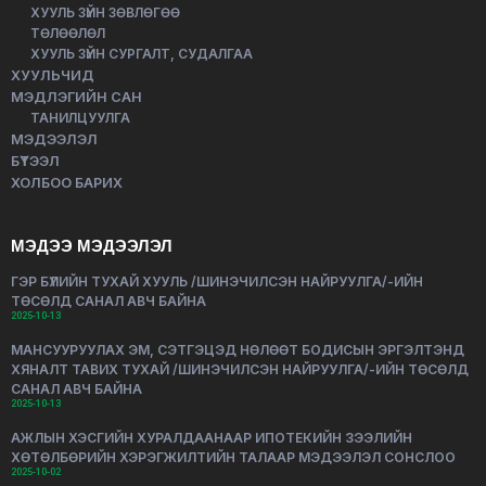
ХУУЛЬ ЗҮЙН ЗӨВЛӨГӨӨ
ТӨЛӨӨЛӨЛ
ХУУЛЬ ЗҮЙН СУРГАЛТ, СУДАЛГАА
ХУУЛЬЧИД
МЭДЛЭГИЙН САН
ТАНИЛЦУУЛГА
МЭДЭЭЛЭЛ
БҮТЭЭЛ
ХОЛБОО БАРИХ
МЭДЭЭ МЭДЭЭЛЭЛ
ГЭР БҮЛИЙН ТУХАЙ ХУУЛЬ /ШИНЭЧИЛСЭН НАЙРУУЛГА/-ИЙН
ТӨСӨЛД САНАЛ АВЧ БАЙНА
2025-10-13
МАНСУУРУУЛАХ ЭМ, СЭТГЭЦЭД НӨЛӨӨТ БОДИСЫН ЭРГЭЛТЭНД
ХЯНАЛТ ТАВИХ ТУХАЙ /ШИНЭЧИЛСЭН НАЙРУУЛГА/-ИЙН ТӨСӨЛД
САНАЛ АВЧ БАЙНА
2025-10-13
АЖЛЫН ХЭСГИЙН ХУРАЛДААНААР ИПОТЕКИЙН ЗЭЭЛИЙН
ХӨТӨЛБӨРИЙН ХЭРЭГЖИЛТИЙН ТАЛААР МЭДЭЭЛЭЛ СОНСЛОО
2025-10-02