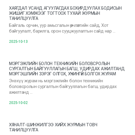
ХАЯГДАЛ УСАНД АГУУЛАГДАХ БОХИРДУУЛАХ БОДИСЫН
ЖИШИГ ХЭМЖЭЭГ ТОГТООХ ТУХАЙ ЖУРМЫН
ТАНИЛЦУУЛГА
Байгаль орчин, уур амьсгалын өөрчлөлтийн сайд, Хот
байгуулалт, барилга, орон сууцжуулалтын сайд нар …
2025-10-13
МЭРГЭЖЛИЙН БОЛОН ТЕХНИКИЙН БОЛОВСРОЛЫН
СУРГАЛТЫН БАЙГУУЛЛАГЫН БАГШ, УДИРДАХ АЖИЛТАНД
МЭРГЭШЛИЙН ЗЭРЭГ ОЛГОХ, ХҮЧИНГҮЙ БОЛГОХ ЖУРАМ
Энэхүү журам нь мэргэжлийн болон техникийн
боловсролын сургалтын байгууллагын багш, удирдах
ажилтанд …
2025-10-02
ХЯНАЛТ-ШИНЖИЛГЭЭ ХИЙХ ЖУРМЫН ТОВЧ
ТАНИЛЦУУЛГА