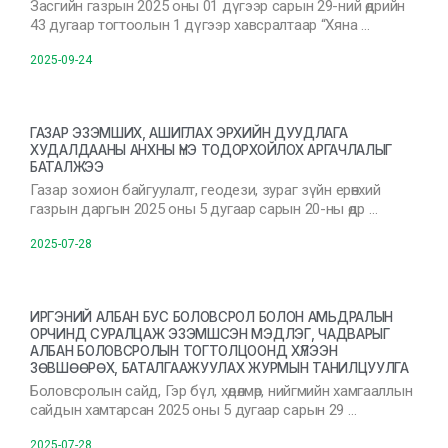
Засгийн газрын 2025 оны 01 дүгээр сарын 29-ний өдрийн
43 дугаар тогтоолын 1 дүгээр хавсралтаар “Хяна …
2025-09-24
ГАЗАР ЭЗЭМШИХ, АШИГЛАХ ЭРХИЙН ДУУДЛАГА
ХУДАЛДААНЫ АНХНЫ ҮНЭ ТОДОРХОЙЛОХ АРГАЧЛАЛЫГ
БАТАЛЖЭЭ
Газар зохион байгуулалт, геодези, зураг зүйн ерөнхий
газрын даргын 2025 оны 5 дугаар сарын 20-ны өдр …
2025-07-28
ИРГЭНИЙ АЛБАН БУС БОЛОВСРОЛ БОЛОН АМЬДРАЛЫН
ОРЧИНД СУРАЛЦАЖ ЭЗЭМШСЭН МЭДЛЭГ, ЧАДВАРЫГ
АЛБАН БОЛОВСРОЛЫН ТОГТОЛЦООНД ХҮЛЭЭН
ЗӨВШӨӨРӨХ, БАТАЛГААЖУУЛАХ ЖУРМЫН ТАНИЛЦУУЛГА
Боловсролын сайд, Гэр бүл, хөдөлмөр, нийгмийн хамгааллын
сайдын хамтарсан 2025 оны 5 дугаар сарын 29 …
2025-07-28