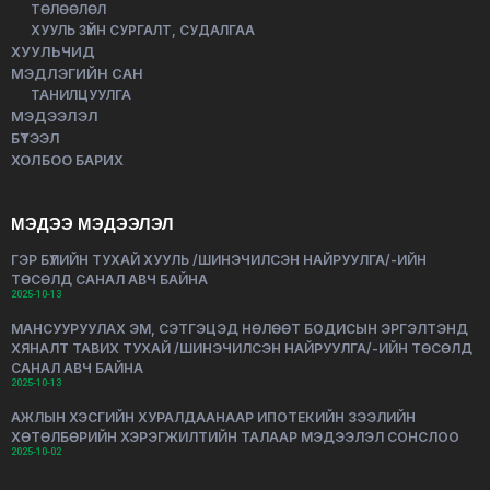
ТӨЛӨӨЛӨЛ
ХУУЛЬ ЗҮЙН СУРГАЛТ, СУДАЛГАА
ХУУЛЬЧИД
МЭДЛЭГИЙН САН
ТАНИЛЦУУЛГА
МЭДЭЭЛЭЛ
БҮТЭЭЛ
ХОЛБОО БАРИХ
МЭДЭЭ МЭДЭЭЛЭЛ
ГЭР БҮЛИЙН ТУХАЙ ХУУЛЬ /ШИНЭЧИЛСЭН НАЙРУУЛГА/-ИЙН
ТӨСӨЛД САНАЛ АВЧ БАЙНА
2025-10-13
МАНСУУРУУЛАХ ЭМ, СЭТГЭЦЭД НӨЛӨӨТ БОДИСЫН ЭРГЭЛТЭНД
ХЯНАЛТ ТАВИХ ТУХАЙ /ШИНЭЧИЛСЭН НАЙРУУЛГА/-ИЙН ТӨСӨЛД
САНАЛ АВЧ БАЙНА
2025-10-13
АЖЛЫН ХЭСГИЙН ХУРАЛДААНААР ИПОТЕКИЙН ЗЭЭЛИЙН
ХӨТӨЛБӨРИЙН ХЭРЭГЖИЛТИЙН ТАЛААР МЭДЭЭЛЭЛ СОНСЛОО
2025-10-02