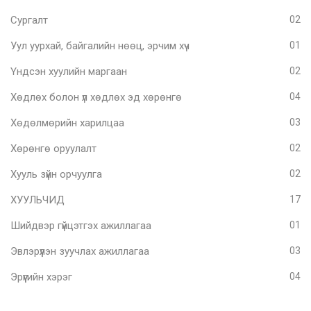
Сургалт
02
Уул уурхай, байгалийн нөөц, эрчим хүч
01
Үндсэн хуулийн маргаан
02
Хөдлөх болон үл хөдлөх эд хөрөнгө
04
Хөдөлмөрийн харилцаа
03
Хөрөнгө оруулалт
02
Хууль зүйн орчуулга
02
ХУУЛЬЧИД
17
Шийдвэр гүйцэтгэх ажиллагаа
01
Эвлэрүүлэн зуучлах ажиллагаа
03
Эрүүгийн хэрэг
04