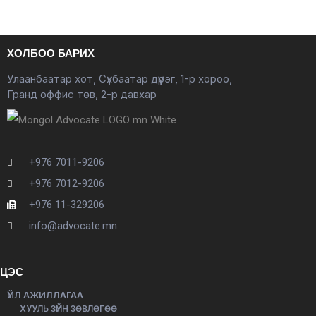
ХОЛБОО БАРИХ
Улаанбаатар хот, Сүхбаатар дүүрэг, 1-р хороо,
Гранд оффис төв, 2-р давхар
+976 7011-9206
+976 7012-9206
+976 11-329206
info@advocate.mn
ЦЭС
ҮЙЛ АЖИЛЛАГАА
ХУУЛЬ ЗҮЙН ЗӨВЛӨГӨӨ