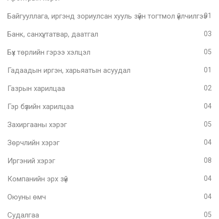
Байгууллага, иргэнд зориулсан хууль зүйн тогтмол үйлчилгээ
01
Банк, санхүү, татвар, даатгал
03
Бүх төрлийн гэрээ хэлцэл
05
Гадаадын иргэн, харьяатын асуудал
01
Газрын харилцаа
02
Гэр бүлийн харилцаа
04
Захиргааны хэрэг
05
Зөрчлийн хэрэг
04
Иргэний хэрэг
08
Компанийн эрх зүй
04
Оюуны өмч
04
Судалгаа
05