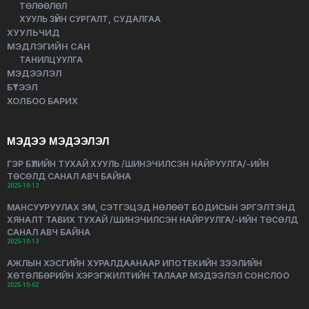
ТӨЛӨӨЛӨЛ
ХУУЛЬ ЗҮЙН СУРГАЛТ, СУДАЛГАА
ХУУЛЬЧИД
МЭДЛЭГИЙН САН
ТАНИЛЦУУЛГА
МЭДЭЭЛЭЛ
БҮТЭЭЛ
ХОЛБОО БАРИХ
МЭДЭЭ МЭДЭЭЛЭЛ
ГЭР БҮЛИЙН ТУХАЙ ХУУЛЬ /ШИНЭЧИЛСЭН НАЙРУУЛГА/-ИЙН
ТӨСӨЛД САНАЛ АВЧ БАЙНА
2025-10-13
МАНСУУРУУЛАХ ЭМ, СЭТГЭЦЭД НӨЛӨӨТ БОДИСЫН ЭРГЭЛТЭНД
ХЯНАЛТ ТАВИХ ТУХАЙ /ШИНЭЧИЛСЭН НАЙРУУЛГА/-ИЙН ТӨСӨЛД
САНАЛ АВЧ БАЙНА
2025-10-13
АЖЛЫН ХЭСГИЙН ХУРАЛДААНААР ИПОТЕКИЙН ЗЭЭЛИЙН
ХӨТӨЛБӨРИЙН ХЭРЭГЖИЛТИЙН ТАЛААР МЭДЭЭЛЭЛ СОНСЛОО
2025-10-02