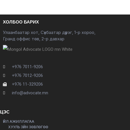
ХОЛБОО БАРИХ
Улаанбаатар хот, Сүхбаатар дүүрэг, 1-р хороо,
Гранд оффис төв, 2-р давхар
+976 7011-9206
+976 7012-9206
+976 11-329206
info@advocate.mn
ЦЭС
ҮЙЛ АЖИЛЛАГАА
ХУУЛЬ ЗҮЙН ЗӨВЛӨГӨӨ