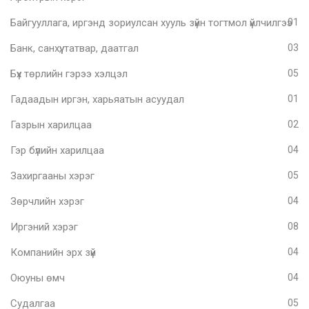
Байгууллага, иргэнд зориулсан хууль зүйн тогтмол үйлчилгээ
01
Банк, санхүү, татвар, даатгал
03
Бүх төрлийн гэрээ хэлцэл
05
Гадаадын иргэн, харьяатын асуудал
01
Газрын харилцаа
02
Гэр бүлийн харилцаа
04
Захиргааны хэрэг
05
Зөрчлийн хэрэг
04
Иргэний хэрэг
08
Компанийн эрх зүй
04
Оюуны өмч
04
Судалгаа
05