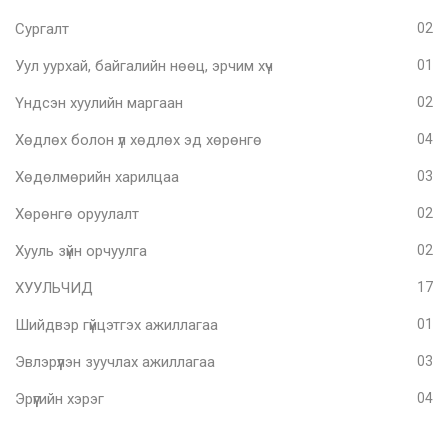
Сургалт
02
Уул уурхай, байгалийн нөөц, эрчим хүч
01
Үндсэн хуулийн маргаан
02
Хөдлөх болон үл хөдлөх эд хөрөнгө
04
Хөдөлмөрийн харилцаа
03
Хөрөнгө оруулалт
02
Хууль зүйн орчуулга
02
ХУУЛЬЧИД
17
Шийдвэр гүйцэтгэх ажиллагаа
01
Эвлэрүүлэн зуучлах ажиллагаа
03
Эрүүгийн хэрэг
04