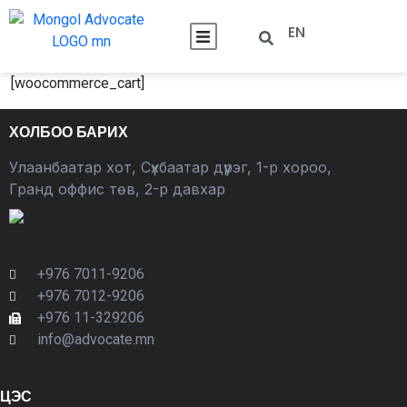
EN
[woocommerce_cart]
ХОЛБОО БАРИХ
Улаанбаатар хот, Сүхбаатар дүүрэг, 1-р хороо,
Гранд оффис төв, 2-р давхар
+976 7011-9206
+976 7012-9206
+976 11-329206
info@advocate.mn
ЦЭС