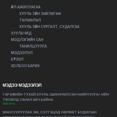
ҮЙЛ АЖИЛЛАГАА
ХУУЛЬ ЗҮЙН ЗӨВЛӨГӨӨ
ТӨЛӨӨЛӨЛ
ХУУЛЬ ЗҮЙН СУРГАЛТ, СУДАЛГАА
ХУУЛЬЧИД
МЭДЛЭГИЙН САН
ТАНИЛЦУУЛГА
МЭДЭЭЛЭЛ
БҮТЭЭЛ
ХОЛБОО БАРИХ
МЭДЭЭ МЭДЭЭЛЭЛ
ГЭР БҮЛИЙН ТУХАЙ ХУУЛЬ /ШИНЭЧИЛСЭН НАЙРУУЛГА/-ИЙН
ТӨСӨЛД САНАЛ АВЧ БАЙНА
2025-10-13
МАНСУУРУУЛАХ ЭМ, СЭТГЭЦЭД НӨЛӨӨТ БОДИСЫН