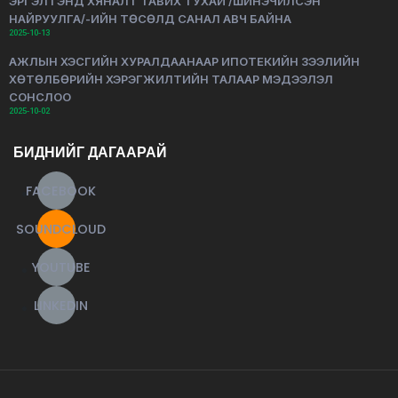
ЭРГЭЛТЭНД ХЯНАЛТ ТАВИХ ТУХАЙ /ШИНЭЧИЛСЭН
НАЙРУУЛГА/-ИЙН ТӨСӨЛД САНАЛ АВЧ БАЙНА
2025-10-13
АЖЛЫН ХЭСГИЙН ХУРАЛДААНААР ИПОТЕКИЙН ЗЭЭЛИЙН
ХӨТӨЛБӨРИЙН ХЭРЭГЖИЛТИЙН ТАЛААР МЭДЭЭЛЭЛ
СОНСЛОО
2025-10-02
БИДНИЙГ ДАГААРАЙ
FACEBOOK
SOUNDCLOUD
YOUTUBE
LINKEDIN