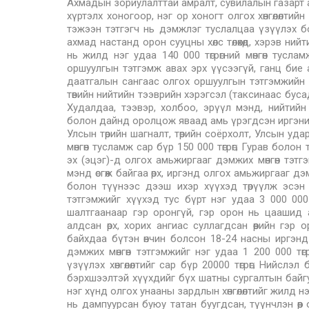
Ахмадын зориулалттай амралт, сувилалын газарт ам
хүртэлх хоногоор, нэг ор хоногт олгох хөнгөлөлтийн
тэжээн тэтгэгч нь дэмжлэг туслалцаа үзүүлэх 
ахмад настанд орон сууцны хөлс төлөхөд, хэрэв ни
нь жилд нэг удаа 140 000 төгрөгний мөнгөн тусл
оршуулгын тэтгэмж авах эрх үүсээгүй, ганц бие
даатгалын сангаас олгох оршуулгын тэтгэмжийн 
төвийн нийтийн тээврийн хэрэгсэл (таксинаас бусад
Худалдаа, тээвэр, холбоо, эрүүл мэнд, нийтий
болон дайнд оролцож яваад амь үрэгдсэн иргэний эхн
Улсын төрийн шагналт, төрийн соёрхолт, Улсын уд
мөнгөн тусламж сар бүр 150 000 төгрөг; Гурав бол
эх (эцэг)-д олгох амьжиргааг дэмжих мөнгөн тэтгэ
мэнд өсгөж байгаа өрх, иргэнд олгох амьжиргааг дэм
болон түүнээс дээш ихэр хүүхэд төрүүлж эсэн м
тэтгэмжийг хүүхэд тус бүрт нэг удаа 3 000 000 т
шалтгаанаар гэр оронгүй, гэр орон нь цаашид
алдсан өрх, хорих ангиас суллагдсан өөрийн гэр 
байхдаа бүтэн өнчин болсон 18-24 насны иргэн
дэмжих мөнгөн тэтгэмжийг нэг удаа 1 200 000 тө
үзүүлэх хөнгөлөлтийг сар бүр 20000 төгрөг; Нийслэ
бэрхшээлтэй хүүхдийг бүх шатны сургалтын байгуу
нэг хүнд олгох унааны зардлын хөнгөлөлтийг жилд нэ
нь дампуурсан буюу татан буугдсан, түүнчлэн өөр