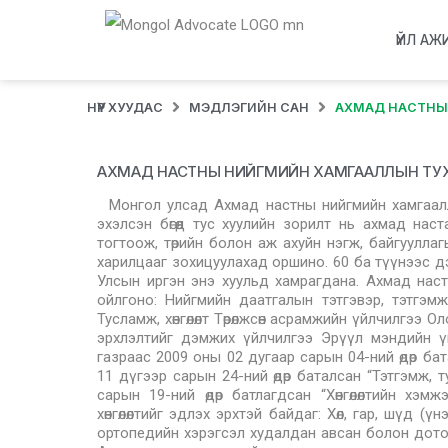
ҮЙЛ АЖ
НҮҮР ХУУДАС
МЭДЛЭГИЙН САН
АХМАД НАСТНЫ
АХМАД НАСТНЫ НИЙГМИЙН ХАМГААЛЛЫН ТУ
Монгол улсад Ахмад настны нийгмийн хамгааллы
эхэлсэн бөгөөд тус хуулийн зорилт нь ахмад нас
тогтоож, төрийн болон аж ахуйн нэгж, байгуулла
харилцааг зохицуулахад оршино. 60 ба түүнээс д
Улсын иргэн энэ хуульд хамрагдана. Ахмад нас
ойлгоно: Нийгмийн даатгалын тэтгэвэр, тэтгэ
Тусламж, хөнгөлөлт Төрөлжсөн асрамжийн үйлчилгээ
эрхлэлтийг дэмжих үйлчилгээ Эрүүл мэндийн ү
газраас 2009 оны 02 дугаар сарын 04-ний өдөр ба
11 дүгээр сарын 24-ний өдөр баталсан “Тэтгэмж, т
сарын 19-ний өдөр батлагдсан “Хөнгөлөлтийн хэ
хөнгөлөлтийг эдлэх эрхтэй байдаг: Хөл, гар, шүд (
ортопедийн хэрэгсэл худалдан авсан болон дотоод