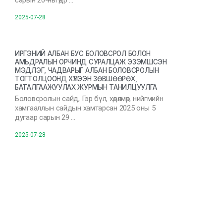
сарын 20-ны өдр …
2025-07-28
ИРГЭНИЙ АЛБАН БУС БОЛОВСРОЛ БОЛОН
АМЬДРАЛЫН ОРЧИНД СУРАЛЦАЖ ЭЗЭМШСЭН
МЭДЛЭГ, ЧАДВАРЫГ АЛБАН БОЛОВСРОЛЫН
ТОГТОЛЦООНД ХҮЛЭЭН ЗӨВШӨӨРӨХ,
БАТАЛГААЖУУЛАХ ЖУРМЫН ТАНИЛЦУУЛГА
Боловсролын сайд, Гэр бүл, хөдөлмөр, нийгмийн
хамгааллын сайдын хамтарсан 2025 оны 5
дугаар сарын 29 …
2025-07-28