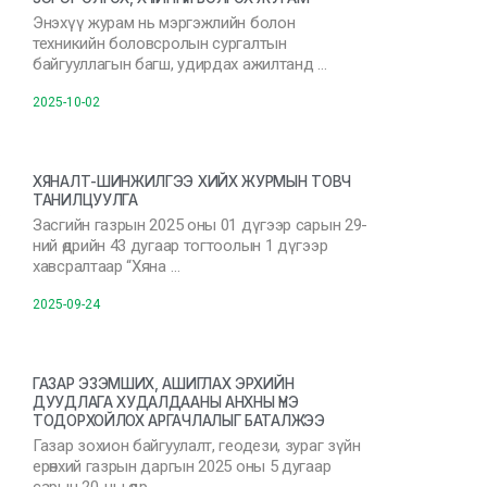
Энэхүү журам нь мэргэжлийн болон
техникийн боловсролын сургалтын
байгууллагын багш, удирдах ажилтанд …
2025-10-02
ХЯНАЛТ-ШИНЖИЛГЭЭ ХИЙХ ЖУРМЫН ТОВЧ
ТАНИЛЦУУЛГА
Засгийн газрын 2025 оны 01 дүгээр сарын 29-
ний өдрийн 43 дугаар тогтоолын 1 дүгээр
хавсралтаар “Хяна …
2025-09-24
ГАЗАР ЭЗЭМШИХ, АШИГЛАХ ЭРХИЙН
ДУУДЛАГА ХУДАЛДААНЫ АНХНЫ ҮНЭ
ТОДОРХОЙЛОХ АРГАЧЛАЛЫГ БАТАЛЖЭЭ
Газар зохион байгуулалт, геодези, зураг зүйн
ерөнхий газрын даргын 2025 оны 5 дугаар