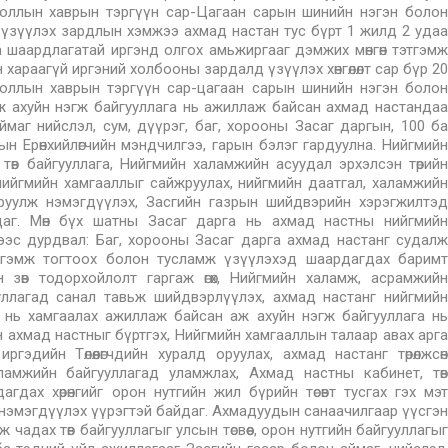
ооллын хаврын тэргүүн сар-Цагаан сарын шинийн нэгэн болон
 үзүүлэх зардлын хэмжээ ахмад настан тус бүрт 1 жилд 2 удаа
аа шаардлагатай иргэнд олгох амьжиргааг дэмжих мөнгөн тэтгэмж
н хараагүй иргэний холбооны зардалд үзүүлэх хөнгөлөлт сар бүр 20
тооллын хаврын тэргүүн сар-цагаан сарын шинийн нэгэн болон
ж ахуйн нэгж байгууллага нь ажиллаж байсан ахмад настандаа
ймаг нийслэл, сум, дүүрэг, баг, хорооны Засаг даргын, 100 ба
 Ерөнхийлөгчийн мэндчилгээ, гарын бэлэг гардуулна. Нийгмийн
төв байгууллага, Нийгмийн халамжийн асуудал эрхэлсэн төрийн
нийгмийн хамгааллыг сайжруулах, нийгмийн даатгал, халамжийн
айжруулж нэмэгдүүлэх, Засгийн газрын шийдвэрийн хэрэгжилтэд
даг. Мөн бүх шатны Засаг дарга нь ахмад настны нийгмийн
ээс дурдвал: Баг, хорооны Засаг дарга ахмад настанг судалж
тэтгэмж тогтоох болон тусламж үзүүлэхэд шаардагдах баримт
зөв тодорхойлолт гаргаж өгөх, Нийгмийн халамж, асрамжийн
уллагад санал тавьж шийдвэрлүүлэх, ахмад настанг нийгмийн
 нь хамгаалах ажиллаж байсан аж ахуйн нэгж байгууллага нь
эн ахмад настныг бүртгэх, Нийгмийн хамгааллын талаар авах арга
гэдийн Төлөөлөгчдийн хуралд оруулах, ахмад настанг төрөлжсөн
амжийн байгууллагад уламжлах, Ахмад настны кабинет, төв
дах хөрөнгийг орон нутгийн жил бүрийн төсөвт тусгах гэх мэт
нэмэгдүүлэх үүрэгтэй байдаг. Ахмадуудын санаачилгаар үүсгэн
өлж чадах төв байгууллагыг улсын төсвөөс, орон нутгийн байгууллагыг