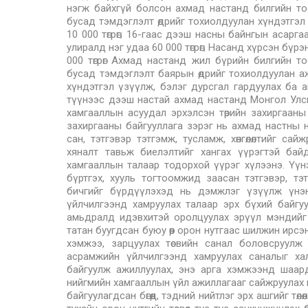
нэгж байхгүй болсон ахмад настанд билгийн т
бусад тэмдэглэлт өдрийг тохиолдуулан хүндэтгэл
10 000 төгрөг; 16-гаас дээш насны байнгын асарг
улиралд нэг удаа 60 000 төгрөг; Насанд хүрсэн бүрэ
000 төгрөг Ахмад настанд жил бүрийн билгийн 
бусад тэмдэглэлт баярын өдрийг тохиолдуулан а
хүндэтгэл үзүүлж, бэлэг дурсгал гардуулах ба а
түүнээс дээш настай ахмад настанд Монгол Улсын
хамгааллын асуудал эрхэлсэн төрийн захиргааны 
захиргааны байгууллага зэрэг нь ахмад настны 
сан, тэтгэвэр тэтгэмж, тусламж, хөнгөлөлтийг с
хяналт тавьж биелэлтийг хангах үүрэгтэй бай
хамгааллын талаар тодорхой үүрэг хүлээнэ. Үүн
бүртгэх, хууль тогтоомжид заасан тэтгэвэр, 
бичгийг бүрдүүлэхэд нь дэмжлэг үзүүлж үнэн 
үйлчилгээнд хамруулах талаар эрх бүхий байгу
амьдралд идэвхитэй оролцуулах эрүүл мэндийг
татан буугдсан буюу өөр орон нутгаас шилжин ирс
хэмжээ, зарцуулах төсвийн санал боловсруулж ир
асрамжийн үйлчилгээнд хамруулах саналыг хал
байгуулж ажиллуулах, энэ арга хэмжээнд шаардаг
нийгмийн хамгааллын үйл ажиллагааг сайжруулах 
байгуулагдсан бөгөөд, тэдний нийтлэг эрх ашгийг төлө