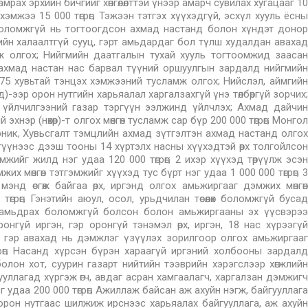
рах эрхийн бичгийг хөнгөлөлттэй үнээр амарч сувилах хугацааг 10
 хэмжээ 15 000 төгрөг; Тэжээн тэтгэх хүүхэдгүй, эсхүл хууль ёсны
боломжгүй нь тогтоогдсон ахмад настанд болон хүндэт донор
йтийн халаалтгүй сууц, гэрт амьдардаг бол түлш худалдан авахад
амж олгох; Нийгмийн даатгалын тухай хууль тогтоомжид заасан
 ахмад настан нас барвал түүний оршуулгын зардалд нийгмийн
75 хувьтай тэнцэх хэмжээний тусламж олгох; Нийслэл, аймгийн
)-ээр орон нутгийн харьяалал харгалзахгүй үнэ төлбөргүй зорчих;
н үйлчилгээний газар тэргүүн ээлжинд үйлчлэх; Ахмад дайчин
эр (нөхөр)-т олгох мөнгөн тусламж сар бүр 200 000 төгрөг; Монгол
арник, Хувьсгалт тэмцлийн ахмад зүтгэлтэн ахмад настанд олгох
он түүнээс дээш тооны 14 хүртэлх насны хүүхэдтэй өрх толгойлсон
мжийг жилд нэг удаа 120 000 төгрөг; 2 ихэр хүүхэд төрүүлж эсэн
жих мөнгөн тэтгэмжийг хүүхэд тус бүрт нэг удаа 1 000 000 төгрөг; 3
энд өсгөж байгаа өрх, иргэнд олгох амьжиргааг дэмжих мөнгөн
өгрөг; Гэнэтийн аюул, осол, урьдчилан төсөөлөх боломжгүй бусад
 амьдрах боломжгүй болсон болон амьжиргааны эх үүсвэрээ
оронгүй иргэн, гэр оронгүй тэнэмэл өрх, иргэн, 18 нас хүрээгүй
д гэр авахад нь дэмжлэг үзүүлэх зорилгоор олгох амьжиргааг
грөг; Насанд хүрсэн бүрэн хараагүй иргэний холбооны зардалд
л болон хот, суурин газарт нийтийн тээврийн хэрэгслээр хөгжлийн
ллагад хүргэж өгч, авдаг асран хамгаалагч, харгалзан дэмжигч
г удаа 200 000 төгрөг; Ажиллаж байсан аж ахуйн нэгж, байгууллага
 орон нутгаас шилжиж ирснээс харьяалах байгууллага, аж ахуйн