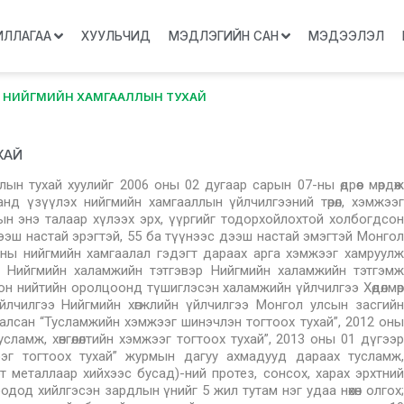
ИЛЛАГАА
ХУУЛЬЧИД
МЭДЛЭГИЙН САН
МЭДЭЭЛЭЛ
 НИЙГМИЙН ХАМГААЛЛЫН ТУХАЙ
ХАЙ
н тухай хуулийг 2006 оны 02 дугаар сарын 07-ны өдрөөс мөрдөж
танд үзүүлэх нийгмийн хамгааллын үйлчилгээний төрөл, хэмжээг
гын энэ талаар хүлээх эрх, үүргийг тодорхойлохтой холбогдсон
ээш настай эрэгтэй, 55 ба түүнээс дээш настай эмэгтэй Монгол
тны нийгмийн хамгаалал гэдэгт дараах арга хэмжээг хамруулж
мж Нийгмийн халамжийн тэтгэвэр Нийгмийн халамжийн тэтгэмж
 Олон нийтийн оролцоонд түшиглэсэн халамжийн үйлчилгээ Хөдөлмөр
йлчилгээ Нийгмийн хөгжлийн үйлчилгээ Монгол улсын засгийн
талсан “Тусламжийн хэмжээг шинэчлэн тогтоох тухай”, 2012 оны
усламж, хөнгөлөлтийн хэмжээг тогтоох тухай”, 2013 оны 01 дүгээр
мжээг тогтоох тухай” журмын дагуу ахмадууд дараах тусламж,
үнэт металлаар хийхээс бусад)-ний протез, сонсох, харах эрхтний
од хийлгэсэн зардлын үнийг 5 жил тутам нэг удаа нөхөн олгох;