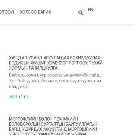
EN
БҮТЭЭЛ
ХОЛБОО БАРИХ
ХАЯГДАЛ УСАНД АГУУЛАГДАХ БОХИРДУУЛАХ
БОДИСЫН ЖИШИГ ХЭМЖЭЭГ ТОГТООХ ТУХАЙ
ЖУРМЫН ТАНИЛЦУУЛГА
Байгаль орчин, уур амьсгалын өөрчлөлтийн сайд,
Хот байгуулалт, барилга, орон сууцжуулалтын
сайд нар …
2025-10-13
МЭРГЭЖЛИЙН БОЛОН ТЕХНИКИЙН
БОЛОВСРОЛЫН СУРГАЛТЫН БАЙГУУЛЛАГЫН
БАГШ, УДИРДАХ АЖИЛТАНД МЭРГЭШЛИЙН
ЗЭРЭГ ОЛГОХ, ХҮЧИНГҮЙ БОЛГОХ ЖУРАМ