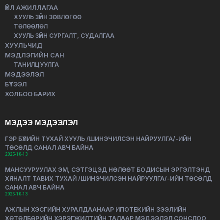
ҮЙЛ АЖИЛЛАГАА
ХУУЛЬ ЗҮЙН ЗӨВЛӨГӨӨ
ТӨЛӨӨЛӨЛ
ХУУЛЬ ЗҮЙН СУРГАЛТ, СУДАЛГАА
ХУУЛЬЧИД
МЭДЛЭГИЙН САН
ТАНИЛЦУУЛГА
МЭДЭЭЛЭЛ
БҮТЭЭЛ
ХОЛБОО БАРИХ
МЭДЭЭ МЭДЭЭЛЭЛ
ГЭР БҮЛИЙН ТУХАЙ ХУУЛЬ /ШИНЭЧИЛСЭН НАЙРУУЛГА/-ИЙН
ТӨСӨЛД САНАЛ АВЧ БАЙНА
2025-10-13
МАНСУУРУУЛАХ ЭМ, СЭТГЭЦЭД НӨЛӨӨТ БОДИСЫН ЭРГЭЛТЭНД
ХЯНАЛТ ТАВИХ ТУХАЙ /ШИНЭЧИЛСЭН НАЙРУУЛГА/-ИЙН ТӨСӨЛД
САНАЛ АВЧ БАЙНА
2025-10-13
АЖЛЫН ХЭСГИЙН ХУРАЛДААНААР ИПОТЕКИЙН ЗЭЭЛИЙН
ХӨТӨЛБӨРИЙН ХЭРЭГЖИЛТИЙН ТАЛААР МЭДЭЭЛЭЛ СОНСЛОО