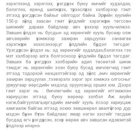
хэрэглээнд хэрэглэх, үрэгдүүлэх буюу өмчийг худалдах,
бэлэглэх, өрөнд шилжүүлэх, түрээслүүлэх хэлбэрээр гэмт
этгээд үрэгдүүлсэн байхыг ойлгодог байна. Эрүүгийн хуулийн
150-р зүйлд заасан гэмт үйлдлийг хэрэгжүүлж төгссөн
шинжийг дараах байдлаар авч үзэхээр хуульчилжээ.
Завших үйлдэл нь: бусдын эд хөрөнгийг хууль бусаар олж
авч,өөрийн үзэмжээр захиран зарцуулах санаагаа
хэрэгжүүлж эхэлсэнээр,уг үйлдлийн бүрдэл төгсдөг.
Үрэгдүүлсэн үйлдэл нь: эд хөрөнгийг худалдах,бэлэглэх гэх
мэт хэлбэрээр алга болгосноор үйлдлийн бүрдэл төгсдөг.
Завших ба үрэгдүүлэх хэлбэрийн адил төсөөтэй шинж
тэмдэг нь хөрөнгийн эзэн буюу бусад өмчлөгчид гэмт
этгээд тодорхой нөхцөлтэйгээр эд зүйлс ,өмч хөрөнгийг
захиран зарцуулах ,тээвэрэлх зэрэг эрх хэмжээ олгосныг
урвуугаар өөрсдийн мэдэлд оруулсанд орших юм. Дээрх
гэмт хэрэг нь : Өмчлөгчийн эд хөрөнгийг итгэмжлэн
хариуцсан этгээд буюу өөрөөр хэлбэл Аж ахуйн
нэгж,байгууллага,иргэдийн өмчийг хууль ёсоор хариуцаж
хамгаалж байгаа этгээд зохих зөвшөөрөл авалгүйгээр дур
мэдэн бүрэн бүтэн байдлаас ямар нэгэн хэсгийг тасдаж
бусдад өгч үрэгдүүлсэн, эсхүл өөрөө авч завшсан идэвхитэй
үйлдлээр илэрнэ.