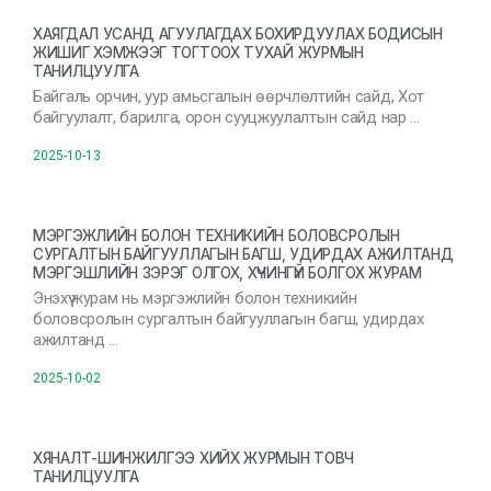
ХАЯГДАЛ УСАНД АГУУЛАГДАХ БОХИРДУУЛАХ БОДИСЫН
ЖИШИГ ХЭМЖЭЭГ ТОГТООХ ТУХАЙ ЖУРМЫН
ТАНИЛЦУУЛГА
Байгаль орчин, уур амьсгалын өөрчлөлтийн сайд, Хот
байгуулалт, барилга, орон сууцжуулалтын сайд нар …
2025-10-13
МЭРГЭЖЛИЙН БОЛОН ТЕХНИКИЙН БОЛОВСРОЛЫН
СУРГАЛТЫН БАЙГУУЛЛАГЫН БАГШ, УДИРДАХ АЖИЛТАНД
МЭРГЭШЛИЙН ЗЭРЭГ ОЛГОХ, ХҮЧИНГҮЙ БОЛГОХ ЖУРАМ
Энэхүү журам нь мэргэжлийн болон техникийн
боловсролын сургалтын байгууллагын багш, удирдах
ажилтанд …
2025-10-02
ХЯНАЛТ-ШИНЖИЛГЭЭ ХИЙХ ЖУРМЫН ТОВЧ
ТАНИЛЦУУЛГА