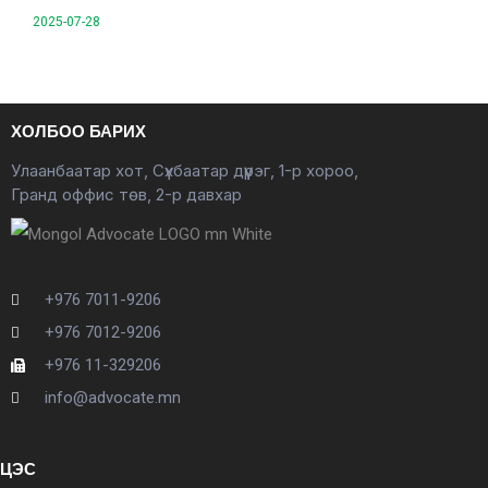
2025-07-28
ХОЛБОО БАРИХ
Улаанбаатар хот, Сүхбаатар дүүрэг, 1-р хороо,
Гранд оффис төв, 2-р давхар
+976 7011-9206
+976 7012-9206
+976 11-329206
info@advocate.mn
ЦЭС