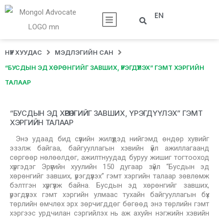
EN
НҮҮР ХУУДАС
МЭДЛЭГИЙН САН
“БУСДЫН ЭД ХӨРӨНГИЙГ ЗАВШИХ, ҮРЭГДҮҮЛЭХ” ГЭМТ ХЭРГИЙН
ТАЛААР
“БУСДЫН ЭД ХӨРӨНГИЙГ ЗАВШИХ, ҮРЭГДҮҮЛЭХ” ГЭМТ
ХЭРГИЙН ТАЛААР
Энэ удаад бид сүүлийн жилүүдэд нийгэмд өндөр хувийг
эзэлж байгаа, байгууллагын хэвийн үйл ажиллагаанд
сөргөөр нөлөөлдөг, ажилтнуудад буруу жишиг тогтооход
хүргэдэг Эрүүгийн хуулийн 150 дугаар зүйл “Бусдын эд
хөрөнгийг завших, үрэгдүүлэх” гэмт хэргийн талаар зөвлөмж
бэлтгэн хүргүүлж байна. Бусдын эд хөрөнгийг завших,
үрэгдүүлэх гэмт хэргийн улмаас тухайн байгууллагын бүх
төрлийн өмчлөх эрх зөрчигддөг бөгөөд энэ төрлийн гэмт
хэргээс урдчилан сэргийлэх нь аж ахуйн нэгжийн хэвийн