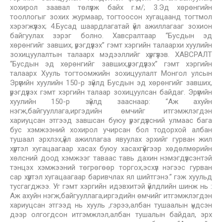
хохирол заавал төлүүлж байх г.м/; 3.Эд хөрөнгийн
тооллогыг зохих журмаар, тогтоосон хугацаанд тогтмол
хэрэгжүүлэх; 4.Бусад шаардлагатай үйл ажиллагааг зохион
байгуулах зэрэг болно. Хавсралтаар “Бусдын эд
хөрөнгийг завших, үрэгдүүлэх” гэмт хэргийн талаархи хуулийн
зохицуулалтын талаарх мэдээллийг хүргүүлэв. ХАВСРАЛТ
“Бусдын эд хөрөнгийг завших,үрэгдүүлэх” гэмт хэргийн
талаарх Хууль тогтоомжийн зохицуулалт Монгол улсын
Эрүүгийн хуулийн 150-р зүйлд Бусдын эд хөрөнгийг завших,
үрэгдүүлэх гэмт хэргийн талаар зохицуулсан байдаг. Эрүүгийн
хуулийн 150-р зүйлд зааснаар: “Аж ахуйн
нэгж,байгууллага,иргэдийн өмчийг итгэмжлэгдэн
хариуцсан этгээд завшсан буюу үрэгдүүлсний улмаас бага
бус хэмжээний хохирол учирсан бол тодорхой албан
тушаал эрхлэх,үйл ажиллагаа явуулах эрхийг гурван жил
хүртэл хугацаагаар хасах буюу хасахгүйгээр хөдөлмөрийн
хөлсний доод хэмжээг таваас тавь дахин нэмэгдүүлсэнтэй
тэнцэх хэмжээний төгрөгөөр торгох,эсхүл нэгээс гурван
сар хүртэл хугацаагаар баривчлах ял шийтгэнэ.” гэж хуульд
тусгагджээ. Уг гэмт хэргийн идэвхитэй үйлдлийн шинж нь :
Аж ахуйн нэгж,байгууллага,иргэдийн өмчийг итгэмжлэгдэн
хариуцсан этгээд нь хууль ,гэрээ,албан тушаалын үндсэн
дээр олгогдсон итгэмжлэл,албан тушалын байдал, эрх