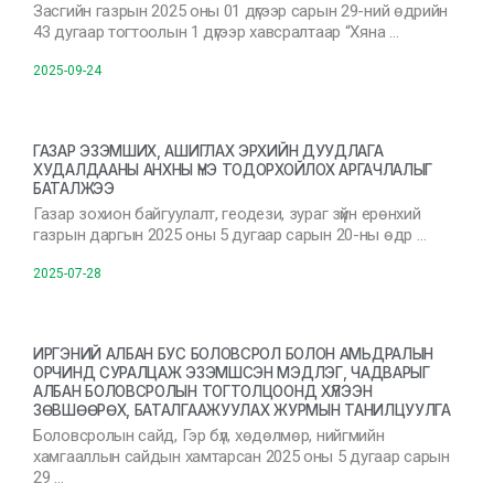
Засгийн газрын 2025 оны 01 дүгээр сарын 29-ний өдрийн
43 дугаар тогтоолын 1 дүгээр хавсралтаар “Хяна …
2025-09-24
ГАЗАР ЭЗЭМШИХ, АШИГЛАХ ЭРХИЙН ДУУДЛАГА
ХУДАЛДААНЫ АНХНЫ ҮНЭ ТОДОРХОЙЛОХ АРГАЧЛАЛЫГ
БАТАЛЖЭЭ
Газар зохион байгуулалт, геодези, зураг зүйн ерөнхий
газрын даргын 2025 оны 5 дугаар сарын 20-ны өдр …
2025-07-28
ИРГЭНИЙ АЛБАН БУС БОЛОВСРОЛ БОЛОН АМЬДРАЛЫН
ОРЧИНД СУРАЛЦАЖ ЭЗЭМШСЭН МЭДЛЭГ, ЧАДВАРЫГ
АЛБАН БОЛОВСРОЛЫН ТОГТОЛЦООНД ХҮЛЭЭН
ЗӨВШӨӨРӨХ, БАТАЛГААЖУУЛАХ ЖУРМЫН ТАНИЛЦУУЛГА
Боловсролын сайд, Гэр бүл, хөдөлмөр, нийгмийн
хамгааллын сайдын хамтарсан 2025 оны 5 дугаар сарын
29 …