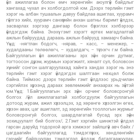
үйл ажиллагаа болон өмч хөрөнгийн аюулгүй байдлыг
хангахад чухал ач холбогдолтой юм. Дээрх төрлийн гэмт
хэрэг нь албан тушаалын давуу байдлаа ашиглах, хуурамч
гүйлгээ хийх, хуурамч санхүүгийн анхан шатны баримт үйлдэх,
засварлах зэргээр дангаар болон бүлэглэх хэлбэрээр
үйлдэгдэж байна. Энэхүү гэмт хэрэгт өртөх магадлалтай
ажлын байруудад дараахь ажлын байрууд хамаарч байна.
Үүнд: -нягтлан бодогч, -нярав, – касс, – менежер, –
худалдааны төлөөлөгч, – худалдагч, – түгээгч г.м байна.
Байгууллагын үйл ажиллагааны эрх зүйн орчин дутмаг,
тогтоосон дүрэм, журмын хэрэгжилт, хяналт сул, боловсон
хүчнийг сонгон шалгаруулахад хайнга хандах зэрэг нь энэ
төрлийн гэмт хэрэг үйлдэгдэх шалтгаан нөхцөл болж
байна. Тиймээс дээрх төрлийн гэмт үйлдлээс урьдчилан
сэргийлэх хүрээнд дараах зөвлөмжийг анхаарах нь зүйтэй
юм.Үүнд: 1.Байгууллагын эрх зүйн орчинг боловсронгуй
болгох /үйл ажиллагаатай холбогдуулж байгууллагын
дотоод журам, ажил хүлээлцэх, эд хөрөнгө хүлээлгэн өгөх,
хүлээн авах, цаг ашиглалт, эд хөрөнгийн тооллогын журмыг
боловсронгуй болгох, шаардлагатай бусад эрх зүйн
зохицуулалт бий болгох/; 2.Гэмт хэргийн шинжтэй үйлдэл
гарсан даруйд тодорхой арга хэмжээг зайлшгүй авч байх /
цагдаагийн байгууллагад тэмдэглүүлэх, хөндлөнгийн
гэрчийг байлцуулан тэмдэглэл үйлдэж баталгаажуулах,