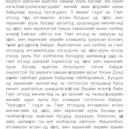
мэдлээ урвуулан ашиглах замаар хууль бусаар “Аж ахуйн
нэгж,байгууллага,иргэдийн” өмчийг авах үйлдлийн шинж
байдлаар хуульд тусгагджээ. 3 авших” гэдэг нь: Гэмт
этгээд түүнд итгэмжлэн өгсөн бусдын эд зүйлс, өмч
хөрөнгийг хууль бусаар эргэлтэд оруулахдаа өмчлөгчид
эд зүйлс, өмч хөрөнгөтэй тэнцэх хэмжээний нөхөн төлбөр
өгөхгүй байгааг ойлгох юм. Гэмт этгээд нь завшсан эд
зүйлс, өмч хөрөнгийг өөрийн эзэмшилд оруулсан боловч,
түүнийг үрэгдүүлээгүй байдаг. Ашиглалтын энэ хэлбэр нь гэмт
этгээдэд итгэмжлэгдэн олгогдсон эд зүйлс,хууль ёсоор
очоод хууль бус хэлбэрээр бусадруу шилжиж,үр дүнд нь
гэмт этгээд шунахай зорилгоор эд зүйлс өмч хөрөнгийг
хууль бусаар ашиглах бололцоог олгож байдаг
онцлогтой. Эд хөрөнгө завших үйлдлийн аргыг Улсын Дээд
шүүхийн тайлбарт дараах байдлаар тайлбарлажээ : Бусдын
эд хөрөнгийг өмчлөгчид нь тогтоосон хугацаанд буюу
хяналт шалгалтын шаардлагагүйгээр буцаан өгөхгүй байх;
Гэмт этгээд өмчлөгчид нь үнэ хөлсийг нь төлөөгүй,өөрийн
өмчийн адил хууль бус эзэмшил тогтоосон байдаг.
“Үрэгдүүлэх ” гэдэг нь: Гэмт этгээдэд итгэмжлэн өгсөн
өмчлөгчийн эд зүйлс, өмч хөрөнгийг хууль бусаар, үнэ
төлбөргүйгээр ашиглаж бусдад худалдах, бэлэглэх, үгүй
хийх, шилжүүлэх гэх мэт хэлбэрээр ойлгоно. Жишээлбэл,
итгэмжлэн өгсөн эд зүйлс, өмч хөрөнгийг өөрийн хувийн