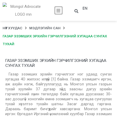
EN
НҮҮР ХУУДАС
МЭДЛЭГИЙН САН
ГАЗАР ЭЗЭМШИХ ЭРХИЙН ГЭРЧИЛГЭЭНИЙ ХУГАЦАА СУНГАХ
ТУХАЙ
ГАЗАР ЭЗЭМШИХ ЭРХИЙН ГЭРЧИЛГЭЭНИЙ ХУГАЦАА
СУНГАХ ТУХАЙ
Газар эзэмших эрхийн гэрчилгээг нэг удаад сунгах
хугацаа 4О жилээс илүүгүй [1] байна. Газар эзэмшигч иргэн,
аж ахуйн нэгж, байгууллагууд нь Монгол улсын газрын
тухай хуулийн 37 дугаар зүйд заасны дагуу эрхийн
гэрчилгээний хүчин төгөлдөр байх хугацаа дуусахаас 30-
аас доошгүй хоногийн өмнө эзэмшигч нь хугацаа сунгуулах
тухай хүсэлтээ тухайн шатны Засаг даргад гаргана.
Дараахь баримт бичгүүдийг хавсаргана: Монгол улсын
иргэн: Өргөдөл Иргэний үнэмлэхний хуулбар Газар эзэмших