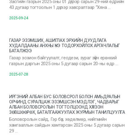
Засгийн газрын 2025 оны 01 дүгээр сарын 29-ний өдрийн
43 дугаар тогтоолын 1 дүгээр хавсралтаар “Хяна …
2025-09-24
ГАЗАР ЭЗЭМШИХ, АШИГЛАХ ЭРХИЙН ДУУДЛАГА
ХУДАЛДААНЫ АНХНЫ ҮНЭ ТОДОРХОЙЛОХ АРГАЧЛАЛЫГ
БАТАЛЖЭЭ
Газар зохион байгуулалт, геодези, зураг зүйн ерөнхий
газрын даргын 2025 оны 5 дугаар сарын 20-ны өдр …
2025-07-28
ИРГЭНИЙ АЛБАН БУС БОЛОВСРОЛ БОЛОН АМЬДРАЛЫН
ОРЧИНД СУРАЛЦАЖ ЭЗЭМШСЭН МЭДЛЭГ, ЧАДВАРЫГ
АЛБАН БОЛОВСРОЛЫН ТОГТОЛЦООНД ХҮЛЭЭН
ЗӨВШӨӨРӨХ, БАТАЛГААЖУУЛАХ ЖУРМЫН ТАНИЛЦУУЛГА
Боловсролын сайд, Гэр бүл, хөдөлмөр, нийгмийн
хамгааллын сайдын хамтарсан 2025 оны 5 дугаар сарын
29 …