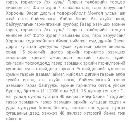
гэрээ, гэрчилгээ /эх хувь/ Газрын төлбөрийн тооцоо
нийлсэн акт Фото зураг / хашааны орц, гарц харуулсан/
Хорооны Засаг даргын тодорхойлолт Монгол улсын аж
ахуй нэгж байгууллага: Албан бичиг Аж ахуйн нэгж,
байгууллагын гэрчилгээний хуулбар Газар эзэмших эрхийн
гэрээ, гэрчилгээ /эх хувь/ Газрын төлбөрийн тооцоо
нийлсэн акт Фото зураг / хашааны орц, гарц харуулсан/
Хорооны тодорхойлолт Аймаг, нийслэл, сум, дүүргийн Засаг
дарга хугацаа сунгуулах тухай хүсэлтийг хүлээн авснаас
хойш 15 хоногийн дотор эрхийн гэрчилгээ эзэмших
нөхцөлийг хангаж ажилласан эсэхийг хянаж, түүнийг
хангасан тохиолдолд газар эзэмших эрхийн гэрчилгээний
хугацааг сунгах шийдвэр гаргана. Уг шийдвэрийг үндэслэн
сумын газрын даамал, аймаг, нийслэл, дүүргийн газрын алба
тухайн иргэн, аж ахуйн нэгж, байгууллагатай газар
эзэмших гэрээ байгуулж, эрхийн гэрчилгээ олгон, улсын
бүртгэлд бүртгэнэ. [1 ] 2008 оны УДШ 15 дугаар тогтоол, “…
нэг удаад сунгах хугацаа 40 жилээс илүүгүй байна…” гэдгийг
газар эзэмшигч газар эзэмших эрхийн хугацааг хэдэн ч
удаа сунгуулж болох бөгөөд зөвхөн нэг удаад сунгах
хугацааны дээд хэмжээ 40 жилээс хэтрэхгүй байна гэж
ойлгоно.