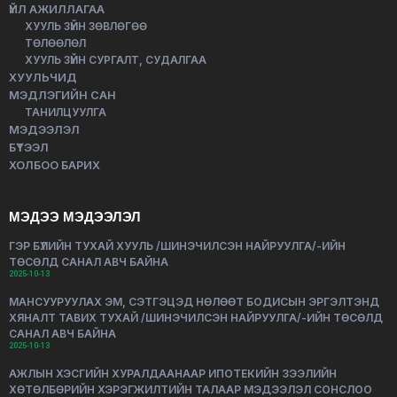
ҮЙЛ АЖИЛЛАГАА
ХУУЛЬ ЗҮЙН ЗӨВЛӨГӨӨ
ТӨЛӨӨЛӨЛ
ХУУЛЬ ЗҮЙН СУРГАЛТ, СУДАЛГАА
ХУУЛЬЧИД
МЭДЛЭГИЙН САН
ТАНИЛЦУУЛГА
МЭДЭЭЛЭЛ
БҮТЭЭЛ
ХОЛБОО БАРИХ
МЭДЭЭ МЭДЭЭЛЭЛ
ГЭР БҮЛИЙН ТУХАЙ ХУУЛЬ /ШИНЭЧИЛСЭН НАЙРУУЛГА/-ИЙН
ТӨСӨЛД САНАЛ АВЧ БАЙНА
2025-10-13
МАНСУУРУУЛАХ ЭМ, СЭТГЭЦЭД НӨЛӨӨТ БОДИСЫН ЭРГЭЛТЭНД
ХЯНАЛТ ТАВИХ ТУХАЙ /ШИНЭЧИЛСЭН НАЙРУУЛГА/-ИЙН ТӨСӨЛД
САНАЛ АВЧ БАЙНА
2025-10-13
АЖЛЫН ХЭСГИЙН ХУРАЛДААНААР ИПОТЕКИЙН ЗЭЭЛИЙН
ХӨТӨЛБӨРИЙН ХЭРЭГЖИЛТИЙН ТАЛААР МЭДЭЭЛЭЛ СОНСЛОО