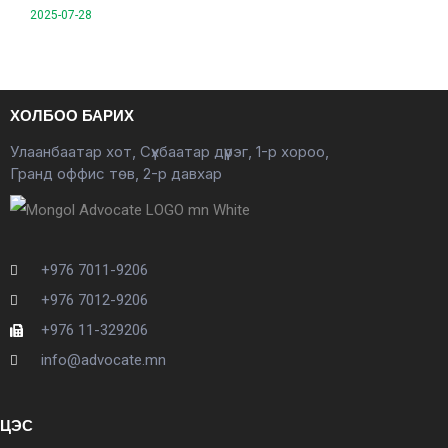
2025-07-28
ХОЛБОО БАРИХ
Улаанбаатар хот, Сүхбаатар дүүрэг, 1-р хороо,
Гранд оффис төв, 2-р давхар
+976 7011-9206
+976 7012-9206
+976 11-329206
info@advocate.mn
ЦЭС