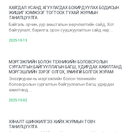
ХАЯГДАЛ УСАНД АГУУЛАГДАХ БОХИРДУУЛАХ БОДИСЫН
ЖИШИГ ХЭМЖЭЭГ ТОГТООХ ТУХАЙ ЖУРМЫН
ТАНИЛЦУУЛГА
Байгаль орчин, уур амьсгалын өөрчлөлтийн сайд, Хот
байгуулалт, барилга, орон сууцжуулалтын сайд нар …
2025-10-13
МЭРГЭЖЛИЙН БОЛОН ТЕХНИКИЙН БОЛОВСРОЛЫН
СУРГАЛТЫН БАЙГУУЛЛАГЫН БАГШ, УДИРДАХ АЖИЛТАНД
МЭРГЭШЛИЙН ЗЭРЭГ ОЛГОХ, ХҮЧИНГҮЙ БОЛГОХ ЖУРАМ
Энэхүү журам нь мэргэжлийн болон техникийн
боловсролын сургалтын байгууллагын багш, удирдах
ажилтанд …
2025-10-02
ХЯНАЛТ-ШИНЖИЛГЭЭ ХИЙХ ЖУРМЫН ТОВЧ
ТАНИЛЦУУЛГА