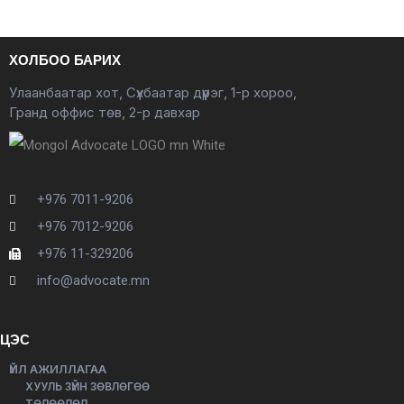
ХОЛБОО БАРИХ
Улаанбаатар хот, Сүхбаатар дүүрэг, 1-р хороо,
Гранд оффис төв, 2-р давхар
+976 7011-9206
+976 7012-9206
+976 11-329206
info@advocate.mn
ЦЭС
ҮЙЛ АЖИЛЛАГАА
ХУУЛЬ ЗҮЙН ЗӨВЛӨГӨӨ
ТӨЛӨӨЛӨЛ