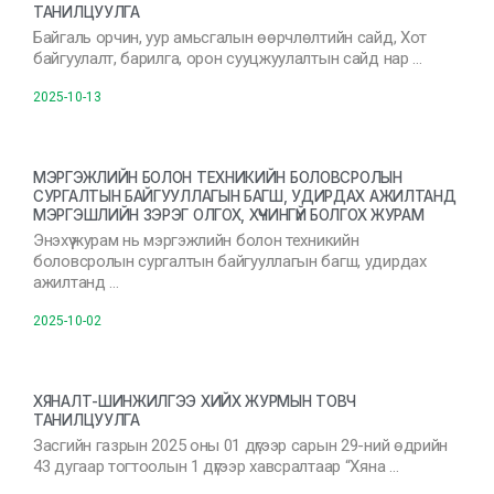
ТАНИЛЦУУЛГА
Байгаль орчин, уур амьсгалын өөрчлөлтийн сайд, Хот
байгуулалт, барилга, орон сууцжуулалтын сайд нар …
2025-10-13
МЭРГЭЖЛИЙН БОЛОН ТЕХНИКИЙН БОЛОВСРОЛЫН
СУРГАЛТЫН БАЙГУУЛЛАГЫН БАГШ, УДИРДАХ АЖИЛТАНД
МЭРГЭШЛИЙН ЗЭРЭГ ОЛГОХ, ХҮЧИНГҮЙ БОЛГОХ ЖУРАМ
Энэхүү журам нь мэргэжлийн болон техникийн
боловсролын сургалтын байгууллагын багш, удирдах
ажилтанд …
2025-10-02
ХЯНАЛТ-ШИНЖИЛГЭЭ ХИЙХ ЖУРМЫН ТОВЧ
ТАНИЛЦУУЛГА
Засгийн газрын 2025 оны 01 дүгээр сарын 29-ний өдрийн
43 дугаар тогтоолын 1 дүгээр хавсралтаар “Хяна …