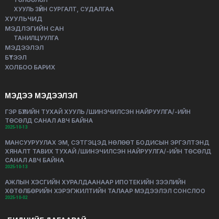
ХУУЛЬ ЗҮЙН СУРГАЛТ, СУДАЛГАА
ХУУЛЬЧИД
МЭДЛЭГИЙН САН
ТАНИЛЦУУЛГА
МЭДЭЭЛЭЛ
БҮТЭЭЛ
ХОЛБОО БАРИХ
МЭДЭЭ МЭДЭЭЛЭЛ
ГЭР БҮЛИЙН ТУХАЙ ХУУЛЬ /ШИНЭЧИЛСЭН НАЙРУУЛГА/-ИЙН
ТӨСӨЛД САНАЛ АВЧ БАЙНА
2025-10-13
МАНСУУРУУЛАХ ЭМ, СЭТГЭЦЭД НӨЛӨӨТ БОДИСЫН ЭРГЭЛТЭНД
ХЯНАЛТ ТАВИХ ТУХАЙ /ШИНЭЧИЛСЭН НАЙРУУЛГА/-ИЙН ТӨСӨЛД
САНАЛ АВЧ БАЙНА
2025-10-13
АЖЛЫН ХЭСГИЙН ХУРАЛДААНААР ИПОТЕКИЙН ЗЭЭЛИЙН
ХӨТӨЛБӨРИЙН ХЭРЭГЖИЛТИЙН ТАЛААР МЭДЭЭЛЭЛ СОНСЛОО
2025-10-02