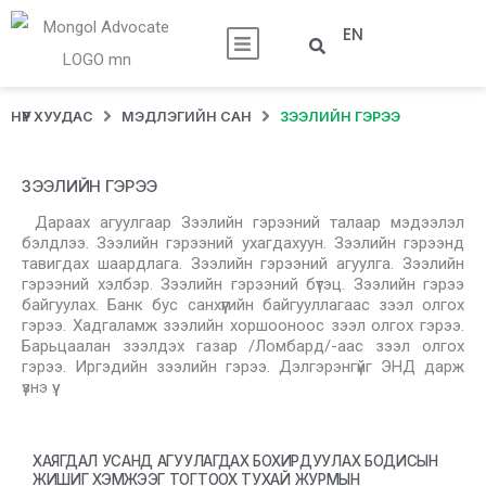
EN
НҮҮР ХУУДАС
МЭДЛЭГИЙН САН
ЗЭЭЛИЙН ГЭРЭЭ
ЗЭЭЛИЙН ГЭРЭЭ
Дараах агуулгаар Зээлийн гэрээний талаар мэдээлэл
бэлдлээ. Зээлийн гэрээний ухагдахуун. Зээлийн гэрээнд
тавигдах шаардлага. Зээлийн гэрээний агуулга. Зээлийн
гэрээний хэлбэр. Зээлийн гэрээний бүтэц. Зээлийн гэрээ
байгуулах. Банк бус санхүүгийн байгууллагаас зээл олгох
гэрээ. Хадгаламж зээлийн хоршооноос зээл олгох гэрээ.
Барьцаалан зээлдэх газар /Ломбард/-аас зээл олгох
гэрээ. Иргэдийн зээлийн гэрээ. Дэлгэрэнгүйг ЭНД дарж
үзнэ үү.
ХАЯГДАЛ УСАНД АГУУЛАГДАХ БОХИРДУУЛАХ БОДИСЫН
ЖИШИГ ХЭМЖЭЭГ ТОГТООХ ТУХАЙ ЖУРМЫН