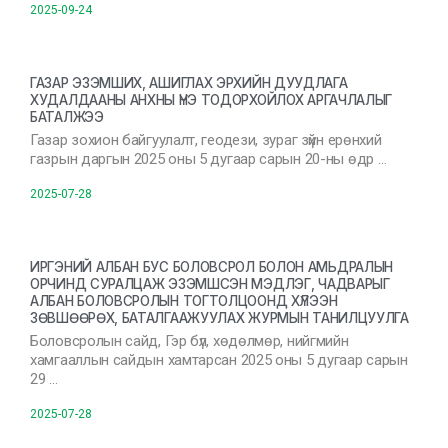
2025-09-24
ГАЗАР ЭЗЭМШИХ, АШИГЛАХ ЭРХИЙН ДУУДЛАГА
ХУДАЛДААНЫ АНХНЫ ҮНЭ ТОДОРХОЙЛОХ АРГАЧЛАЛЫГ
БАТАЛЖЭЭ
Газар зохион байгуулалт, геодези, зураг зүйн ерөнхий
газрын даргын 2025 оны 5 дугаар сарын 20-ны өдр …
2025-07-28
ИРГЭНИЙ АЛБАН БУС БОЛОВСРОЛ БОЛОН АМЬДРАЛЫН
ОРЧИНД СУРАЛЦАЖ ЭЗЭМШСЭН МЭДЛЭГ, ЧАДВАРЫГ
АЛБАН БОЛОВСРОЛЫН ТОГТОЛЦООНД ХҮЛЭЭН
ЗӨВШӨӨРӨХ, БАТАЛГААЖУУЛАХ ЖУРМЫН ТАНИЛЦУУЛГА
Боловсролын сайд, Гэр бүл, хөдөлмөр, нийгмийн
хамгааллын сайдын хамтарсан 2025 оны 5 дугаар сарын
29 …
2025-07-28