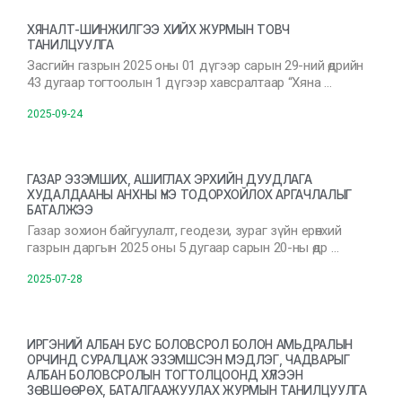
ХЯНАЛТ-ШИНЖИЛГЭЭ ХИЙХ ЖУРМЫН ТОВЧ
ТАНИЛЦУУЛГА
Засгийн газрын 2025 оны 01 дүгээр сарын 29-ний өдрийн
43 дугаар тогтоолын 1 дүгээр хавсралтаар “Хяна …
2025-09-24
ГАЗАР ЭЗЭМШИХ, АШИГЛАХ ЭРХИЙН ДУУДЛАГА
ХУДАЛДААНЫ АНХНЫ ҮНЭ ТОДОРХОЙЛОХ АРГАЧЛАЛЫГ
БАТАЛЖЭЭ
Газар зохион байгуулалт, геодези, зураг зүйн ерөнхий
газрын даргын 2025 оны 5 дугаар сарын 20-ны өдр …
2025-07-28
ИРГЭНИЙ АЛБАН БУС БОЛОВСРОЛ БОЛОН АМЬДРАЛЫН
ОРЧИНД СУРАЛЦАЖ ЭЗЭМШСЭН МЭДЛЭГ, ЧАДВАРЫГ
АЛБАН БОЛОВСРОЛЫН ТОГТОЛЦООНД ХҮЛЭЭН
ЗӨВШӨӨРӨХ, БАТАЛГААЖУУЛАХ ЖУРМЫН ТАНИЛЦУУЛГА