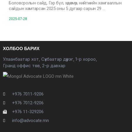
Боловсролын сайд, Гэр бүл, хөдөлмөр, нийгмийн хамгааллын
сайдын хамтарсан 2025 оны 5 дугаар сарын 29 …
2025-07-28
ХОЛБОО БАРИХ
Улаанбаатар хот, Сүхбаатар дүүрэг, 1-р хороо,
Гранд оффис төв, 2-р давхар
+976 7011-9206
+976 7012-9206
+976 11-329206
info@advocate.mn