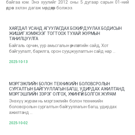
байгаа юм. Энэ хуулийг 2012 оны 5 дугаар сарын 01-ний
өдрөөс эхлэн дагаж мөрдөхөөр болжээ.
ХАЯГДАЛ УСАНД АГУУЛАГДАХ БОХИРДУУЛАХ БОДИСЫН
ЖИШИГ ХЭМЖЭЭГ ТОГТООХ ТУХАЙ ЖУРМЫН
ТАНИЛЦУУЛГА
Байгаль орчин, уур амьсгалын өөрчлөлтийн сайд, Хот
байгуулалт, барилга, орон сууцжуулалтын сайд нар …
2025-10-13
МЭРГЭЖЛИЙН БОЛОН ТЕХНИКИЙН БОЛОВСРОЛЫН
СУРГАЛТЫН БАЙГУУЛЛАГЫН БАГШ, УДИРДАХ АЖИЛТАНД
МЭРГЭШЛИЙН ЗЭРЭГ ОЛГОХ, ХҮЧИНГҮЙ БОЛГОХ ЖУРАМ
Энэхүү журам нь мэргэжлийн болон техникийн
боловсролын сургалтын байгууллагын багш, удирдах
ажилтанд …
2025-10-02