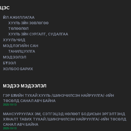
ЦЭС
ҮЙЛ АЖИЛЛАГАА
ХУУЛЬ ЗҮЙН ЗӨВЛӨГӨӨ
ТӨЛӨӨЛӨЛ
ХУУЛЬ ЗҮЙН СУРГАЛТ, СУДАЛГАА
ХУУЛЬЧИД
МЭДЛЭГИЙН САН
ТАНИЛЦУУЛГА
МЭДЭЭЛЭЛ
БҮТЭЭЛ
ХОЛБОО БАРИХ
МЭДЭЭ МЭДЭЭЛЭЛ
ГЭР БҮЛИЙН ТУХАЙ ХУУЛЬ /ШИНЭЧИЛСЭН НАЙРУУЛГА/-ИЙН
ТӨСӨЛД САНАЛ АВЧ БАЙНА
2025-10-13
МАНСУУРУУЛАХ ЭМ, СЭТГЭЦЭД НӨЛӨӨТ БОДИСЫН ЭРГЭЛТЭНД
ХЯНАЛТ ТАВИХ ТУХАЙ /ШИНЭЧИЛСЭН НАЙРУУЛГА/-ИЙН ТӨСӨЛД
САНАЛ АВЧ БАЙНА
2025-10-13