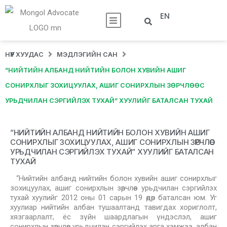
EN
НҮҮР ХУУДАС
МЭДЛЭГИЙН САН
”НИЙТИЙН АЛБАНД НИЙТИЙН БОЛОН ХУВИЙН АШИГ
СОНИРХЛЫГ ЗОХИЦУУЛАХ, АШИГ СОНИРХЛЫН ЗӨРЧЛӨӨС
УРЬДЧИЛАН СЭРГИЙЛЭХ ТУХАЙ” ХУУЛИЙГ БАТАЛСАН ТУХАЙ
”НИЙТИЙН АЛБАНД НИЙТИЙН БОЛОН ХУВИЙН АШИГ
СОНИРХЛЫГ ЗОХИЦУУЛАХ, АШИГ СОНИРХЛЫН ЗӨРЧЛӨӨС
УРЬДЧИЛАН СЭРГИЙЛЭХ ТУХАЙ” ХУУЛИЙГ БАТАЛСАН
ТУХАЙ
“Нийтийн албанд нийтийн болон хувийн ашиг сонирхлыг
зохицуулах, ашиг сонирхлын зөрчлөөс урьдчилан сэргийлэх
тухай хуулийг 2012 оны 01 сарын 19 өдөр баталсан юм. Уг
хуулиар нийтийн албан тушаалтанд тавигдах хориглолт,
хязгаарлалт, ёс зүйн шаардлагын үндэслэл, ашиг
сонирхлын зөрчлөөс урьдчилан сэргийлэх арга хэмжээ, албан