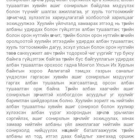
тушаалтан хувийн ашиг сонирхлын байдлаа мэдүүлэх
болон түүнийг шалгах ажиллагаа, уг хууль тогтоомжийг
зөрчигчид хүлээлгэх хариуцлагатай холбоотой харилцааг
зохицуулжээ. Хуулийн үйлчлэлд хамаарах этгээд нь төрийн
албаны удирдах болон гүйцэтгэх албан тушаалтан; төрийн
болон орон нутгийн өмчит, төрийн болон орон нутгийн өмчийн
оролцоотой хуулийн этгээдийн удирдах албан тушаалтан;
хууль тогтоомжийн дагуу, эсхүл улсын болон орон нутгийн
төсвөөс санхүүжилт авч төрийн тодорхой чиг үүргийг түр буюу
байнга гүйцэтгэж байгаа төрийн бус байгууллагын удирдах
албан тушаалтан орохоос гадна Монгол Улсын Их Хурлын
байнгын хороо Авлигатай тэмцэх газрын саналыг
үндэслэн гаргасан хувийн ашиг сонирхлын мэдүүлэг
гаргах албан тушаалын жагсаалтанд орсон албан
тушаалтан орж байна. Төрийн албан хаагчийн ашиг
сонирхлын зөрчилтэй холбогдсон асуудлыг уг хуулийг
баримтлан шийдвэрлэж болно. Хуулийн зорилт нь нийтийн
албан тушаалтны хувийн ашиг сонирхол болон хуулиар
хүлээсэн албан үүрэг хоорондын зөрчлөөс урьчилан
сэргийлэх, ашиг сонирхлын зөрчлийг зохицуулах, хянах
замаар нийтийн албаны үйл ажиллагааг нийтийн ашиг
сонирхолд нийцүүлэх нөхцөлийг баталгаажуулж төрийн
албаны ил тод, итгэл даах байдлыг хангахад оршиж