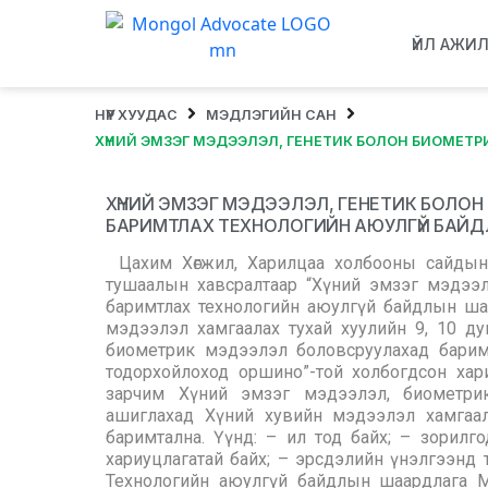
ҮЙЛ АЖИ
НҮҮР ХУУДАС
МЭДЛЭГИЙН САН
ХҮНИЙ ЭМЗЭГ МЭДЭЭЛЭЛ, ГЕНЕТИК БОЛОН БИОМЕТ
ХҮНИЙ ЭМЗЭГ МЭДЭЭЛЭЛ, ГЕНЕТИК БОЛ
БАРИМТЛАХ ТЕХНОЛОГИЙН АЮУЛГҮЙ БАЙ
Цахим Хөгжил, Харилцаа холбооны сайдын
тушаалын хавсралтаар “Хүний эмзэг мэдээ
баримтлах технологийн аюулгүй байдлын шаа
мэдээлэл хамгаалах тухай хуулийн 9, 10 ду
биометрик мэдээлэл боловсруулахад барим
тодорхойлоход оршино”-той холбогдсон хар
зарчим Хүний эмзэг мэдээлэл, биометрик
ашиглахад Хүний хувийн мэдээлэл хамгаал
баримтална. Үүнд: – ил тод байх; – зорилго
хариуцлагатай байх; – эрсдэлийн үнэлгээнд 
Технологийн аюулгүй байдлын шаардлага М