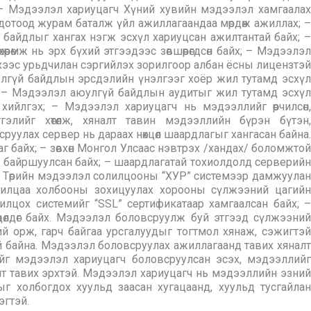
 – Мэдээлэл хариуцагч Хүний хувийн мэдээлэл хамгаалах
н дотоод журам баталж үйл ажиллагаандаа мөрдөж ажиллах; –
байдлыг хангах нэгж эсхүл хариуцсан ажилтантай байх; –
рөмж нь эрх бүхий этгээдээс зөвшөөрөгдсөн байх; – Мэдээлэл
эхээс урьдчилан сэргийлэх зорилгоор албан ёсны лицензтэй
лгүй байдлын эрсдэлийн үнэлгээг хоёр жил тутамд эсхүл
; – Мэдээлэл аюулгүй байдлын аудитыг жил тутамд эсхүл
ийлгэх; – Мэдээлэл хариуцагч нь мэдээллийг өөрчилсөн,
тгэлийг хөтөлж, хяналт тавин мэдээллийн бүрэн бүтэн,
руулах сервер нь дараах нөхцөл шаардлагыг хангасан байна.
г байх; – зөвхөн Монгол Улсаас нэвтрэх /хандах/ боломжтой
ийг байршуулсан байх; – шаардлагатай тохиолдолд серверийн
– Төрийн мэдээлэл солилцооны “ХУР” системээр дамжуулан
илцаа холбооны зохицуулах хорооны сүлжээний цагийн
илцох системийг “SSL” сертификатаар хамгаалсан байх; –
цөлдөг байх. Мэдээлэл боловсруулж буй этгээд сүлжээний
й орж, гарч байгаа урсгалуудыг тогтмол хянаж, сэжигтэй
тэй байна. Мэдээлэл боловсруулах ажиллагаанд тавих хяналт
ийг мэдээлэл хариуцагч боловсруулсан эсэх, мэдээллийг
т тавих эрхтэй. Мэдээлэл хариуцагч нь мэдээллийн эзний
ыг холбогдох хуульд заасан хугацаанд, хуульд тусгайлан
эгтэй.