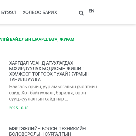
EN
БҮТЭЭЛ
ХОЛБОО БАРИХ
ЛГҮЙ БАЙДЛЫН ШААРДЛАГА, ЖУРАМ
ХАЯГДАЛ УСАНД АГУУЛАГДАХ
БОХИРДУУЛАХ БОДИСЫН ЖИШИГ
ХЭМЖЭЭГ ТОГТООХ ТУХАЙ ЖУРМЫН
ТАНИЛЦУУЛГА
Байгаль орчин, уур амьсгалын өөрчлөлтийн
сайд, Хот байгуулалт, барилга, орон
сууцжуулалтын сайд нар …
2025-10-13
МЭРГЭЖЛИЙН БОЛОН ТЕХНИКИЙН
БОЛОВСРОЛЫН СУРГАЛТЫН