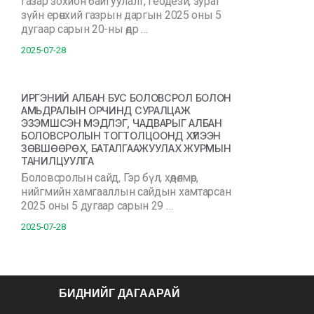
Газар зохион байгуулалт, геодези, зураг
зүйн ерөнхий газрын даргын 2025 оны 5
дугаар сарын 20-ны өдр …
2025-07-28
ИРГЭНИЙ АЛБАН БУС БОЛОВСРОЛ БОЛОН
АМЬДРАЛЫН ОРЧИНД СУРАЛЦАЖ
ЭЗЭМШСЭН МЭДЛЭГ, ЧАДВАРЫГ АЛБАН
БОЛОВСРОЛЫН ТОГТОЛЦООНД ХҮЛЭЭН
ЗӨВШӨӨРӨХ, БАТАЛГААЖУУЛАХ ЖУРМЫН
ТАНИЛЦУУЛГА
Боловсролын сайд, Гэр бүл, хөдөлмөр,
нийгмийн хамгааллын сайдын хамтарсан
2025 оны 5 дугаар сарын 29 …
2025-07-28
БИДНИЙГ ДАГААРАЙ