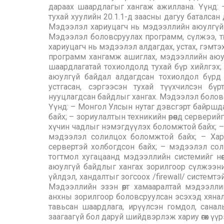
дараах шаардлагыг хангаж ажиллана. Үүнд:
тухай хуулийн 20.1.1-д заасны дагуу баталса
Мэдээлэл хариуцагч нь мэдээллийн аюулгүй 
Мэдээлэл боловсруулах программ, сүлжээ, төхөө
хариуцагч нь мэдээлэл алдагдах, устах, гэмт
программ хангамж ашиглах, мэдээллийн аюу
шаардлагатай тохиолдолд тухай бүр хийлгэх
аюулгүй байдал алдагдсан тохиолдол бүрд х
устгасан, сэргээсэн тухай түүхчилсэн бүр
нууцлагдсан байдлыг хангах. Мэдээлэл боловс
Үүнд: – Монгол Улсын нутаг дэвсгэрт байршда
байх; – зориулалтын техникийн өрөөнд сервер
хүчин чадлыг нэмэгдүүлэх боломжтой байх; 
мэдээлэл солилцох боломжтой байх; – Хар
сервертэй холбогдсон байх; – мэдээлэл сол
тогтмол хугацаанд мэдээллийн системийг нөө
аюулгүй байдлыг хангах зорилгоор сүлжээни
үйлдэл, хандалтыг зогсоох /firewall/ систем
Мэдээллийн эзэн өөрт хамааралтай мэдээлл
анхны зорилгоор боловсруулсан эсэхэд хянал
тавьсан шаардлага, ирүүлсэн гомдол, санал
заагаагүй бол даруй шийдвэрлэж хариу өгөх үүр