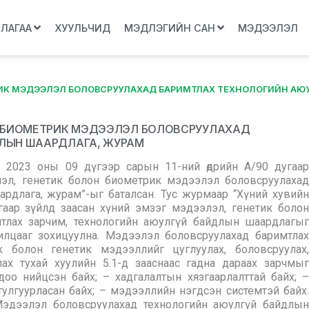
ЛЛАГАА
ХУУЛЬЧИД
МЭДЛЭГИЙН САН
МЭДЭЭЛЭЛ
РИК МЭДЭЭЛЭЛ БОЛОВСРУУЛАХАД БАРИМТЛАХ ТЕХНОЛОГИЙН АЮУ
ОН БИОМЕТРИК МЭДЭЭЛЭЛ БОЛОВСРУУЛАХАД
ДЛЫН ШААРДЛАГА, ЖУРАМ
 2023 оны 09 дүгээр сарын 11-ний өдрийн А/90 дугаар
лэл, генетик болон биометрик мэдээлэл боловсруулахад
рдлага, журам”-ыг баталсан. Тус журмаар “Хүний хувийн
гаар зүйлд заасан хүний эмзэг мэдээлэл, генетик болон
тлах зарчим, технологийн аюулгүй байдлын шаардлагыг
илцааг зохицуулна. Мэдээлэл боловсруулахад баримтлах
 болон генетик мэдээллийг цуглуулах, боловсруулах,
ах тухай хуулийн 5.1-д зааснаас гадна дараах зарчмыг
доо нийцсэн байх; – хадгалалтын хязгаарлалттай байх; –
тулгуурласан байх; – мэдээллийн нэгдсэн системтэй байх.
эдээлэл боловсруулахад технологийн аюулгүй байдлын