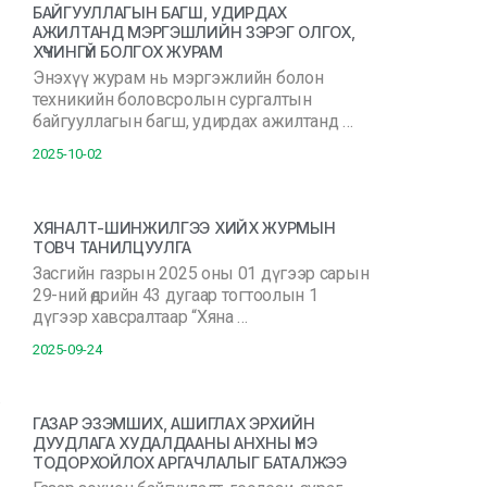
БАЙГУУЛЛАГЫН БАГШ, УДИРДАХ
АЖИЛТАНД МЭРГЭШЛИЙН ЗЭРЭГ ОЛГОХ,
ХҮЧИНГҮЙ БОЛГОХ ЖУРАМ
Энэхүү журам нь мэргэжлийн болон
техникийн боловсролын сургалтын
байгууллагын багш, удирдах ажилтанд …
2025-10-02
ХЯНАЛТ-ШИНЖИЛГЭЭ ХИЙХ ЖУРМЫН
ТОВЧ ТАНИЛЦУУЛГА
Засгийн газрын 2025 оны 01 дүгээр сарын
29-ний өдрийн 43 дугаар тогтоолын 1
дүгээр хавсралтаар “Хяна …
2025-09-24
ГАЗАР ЭЗЭМШИХ, АШИГЛАХ ЭРХИЙН
ДУУДЛАГА ХУДАЛДААНЫ АНХНЫ ҮНЭ
ТОДОРХОЙЛОХ АРГАЧЛАЛЫГ БАТАЛЖЭЭ