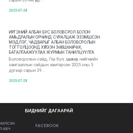
сарын 20-ны өдр …
2025-07-28
ИРГЭНИЙ АЛБАН БУС БОЛОВСРОЛ БОЛОН
АМЬДРАЛЫН ОРЧИНД СУРАЛЦАЖ ЭЗЭМШСЭН
МЭДЛЭГ, ЧАДВАРЫГ АЛБАН БОЛОВСРОЛЫН
ТОГТОЛЦООНД ХҮЛЭЭН ЗӨВШӨӨРӨХ,
БАТАЛГААЖУУЛАХ ЖУРМЫН ТАНИЛЦУУЛГА
Боловсролын сайд, Гэр бүл, хөдөлмөр, нийгмийн
хамгааллын сайдын хамтарсан 2025 оны 5
дугаар сарын 29 …
2025-07-28
БИДНИЙГ ДАГААРАЙ
ЭЧИЛСЭН
FACEBOOK
Л АВЧ