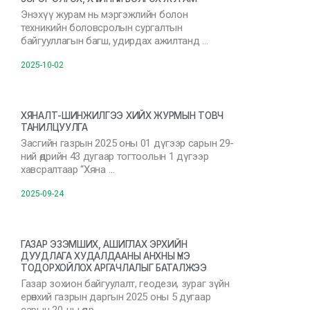
Энэхүү журам нь мэргэжлийн болон
техникийн боловсролын сургалтын
байгууллагын багш, удирдах ажилтанд …
2025-10-02
ХЯНАЛТ-ШИНЖИЛГЭЭ ХИЙХ ЖУРМЫН ТОВЧ
ТАНИЛЦУУЛГА
Засгийн газрын 2025 оны 01 дүгээр сарын 29-
ний өдрийн 43 дугаар тогтоолын 1 дүгээр
хавсралтаар “Хяна …
2025-09-24
ГАЗАР ЭЗЭМШИХ, АШИГЛАХ ЭРХИЙН
ДУУДЛАГА ХУДАЛДААНЫ АНХНЫ ҮНЭ
ТОДОРХОЙЛОХ АРГАЧЛАЛЫГ БАТАЛЖЭЭ
Газар зохион байгуулалт, геодези, зураг зүйн
ерөнхий газрын даргын 2025 оны 5 дугаар