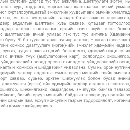
лын хэлтсийн дэргэд тус тус ажиллана. Даатгуулагч (иргэн) нь
 осол, хурц хордлого, мэргэжлээс шалтгаалсан өвчний улмаас
оног хүртэлх хугацаатай эмнэлгийн хуудсыг авч, эмчийн хяналтад
ний явц, үе шат, хүндрэлийн талаарх баталгаажсан оношилгоо,
адвар алдалтын шалтгаан, хувь хэмжээ, хугацааг тогтоолгох
н чадвар алдсан шалтгааныг ердийн өвчин, ахуйн осол болон
 шалтгаалсан өвчний улмаас гэж тус тус ангилна. Хөдөлмөрийн
н буюу 70 ба түүнээс дээш хувиар алдсан; – хагас (хэсэгчлэн)
ийн комисс даатгуулагч (иргэн)-ийн эмнэлэг хөдөлмөрийн чадвар
сунгах, цуцлах, ажлын цагийг богиносгох, хөдөлмөрийн нөхцөл солих
лэх, өвчтөний түүх (амбулаторийн карт), холбогдох оношилгоо,
өд үйлдвэрлэлийн осолд орсон тохиолдолд үйлдвэрлэлийн осол,
хяналтын комиссын шийдвэрийг үндэслэнэ. Сум нь орон нутгийн
дөлмөрийн чадвар алдалтыг сумын эрүүл мэндийн төвийн эмчлэгч
орт хавдар, сүрьеэ, эрхтэн шилжүүлэх болон бусад өвчний
аатгуулагч (иргэн)-ийн хөдөлмөрийн чадвар алдалтын шалтгаан,
ношилгоо, шинжилгээнд хамрагдсан, эмчлүүлж байгаа талаарх
хойлолт, биеийн эрүүл мэндийн байдлын талаарх дүгнэлтийн эх
чин сайдын яам, эсхүл консулын газрын тодорхойлолт, иргэний
гийн комисс шийдвэрлэнэ.