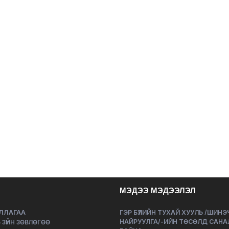
МЭДЭЭ МЭДЭЭЛЭЛ
ЛЛАГАА
ГЭР БҮЛИЙН ТУХАЙ ХУУЛЬ /ШИН
НАЙРУУЛГА/-ИЙН ТӨСӨЛД САНА
 ЗҮЙН ЗӨВЛӨГӨӨ