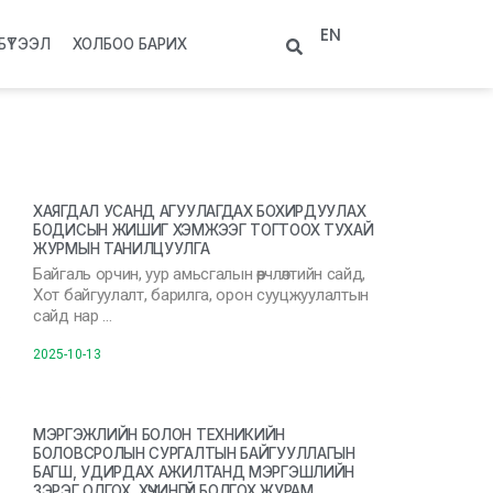
EN
БҮТЭЭЛ
ХОЛБОО БАРИХ
ХАЯГДАЛ УСАНД АГУУЛАГДАХ БОХИРДУУЛАХ
БОДИСЫН ЖИШИГ ХЭМЖЭЭГ ТОГТООХ ТУХАЙ
ЖУРМЫН ТАНИЛЦУУЛГА
Байгаль орчин, уур амьсгалын өөрчлөлтийн сайд,
Хот байгуулалт, барилга, орон сууцжуулалтын
сайд нар …
2025-10-13
МЭРГЭЖЛИЙН БОЛОН ТЕХНИКИЙН
БОЛОВСРОЛЫН СУРГАЛТЫН БАЙГУУЛЛАГЫН
БАГШ, УДИРДАХ АЖИЛТАНД МЭРГЭШЛИЙН
ЗЭРЭГ ОЛГОХ, ХҮЧИНГҮЙ БОЛГОХ ЖУРАМ