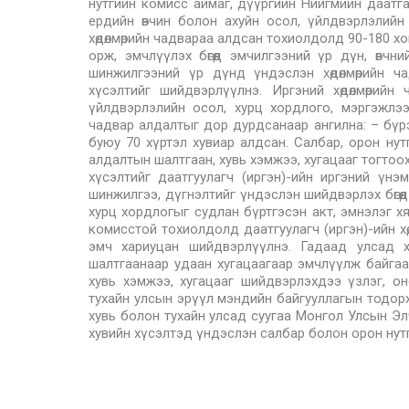
нутгийн комисс аймаг, дүүргийн Нийгмийн даатга
ердийн өвчин болон ахуйн осол, үйлдвэрлэлийн
хөдөлмөрийн чадвараа алдсан тохиолдолд 90-180 х
орж, эмчлүүлэх бөгөөд эмчилгээний үр дүн, өвч
шинжилгээний үр дүнд үндэслэн хөдөлмөрийн ч
хүсэлтийг шийдвэрлүүлнэ. Иргэний хөдөлмөрий
үйлдвэрлэлийн осол, хурц хордлого, мэргэжлээс
чадвар алдалтыг дор дурдсанаар ангилна: – бүрэ
буюу 70 хүртэл хувиар алдсан. Салбар, орон нутг
алдалтын шалтгаан, хувь хэмжээ, хугацааг тогтоох, 
хүсэлтийг даатгуулагч (иргэн)-ийн иргэний үнэм
шинжилгээ, дүгнэлтийг үндэслэн шийдвэрлэх бөгө
хурц хордлогыг судлан бүртгэсэн акт, эмнэлэг 
комисстой тохиолдолд даатгуулагч (иргэн)-ийн хө
эмч хариуцан шийдвэрлүүлнэ. Гадаад улсад х
шалтгаанаар удаан хугацаагаар эмчлүүлж байгаа д
хувь хэмжээ, хугацааг шийдвэрлэхдээ үзлэг, о
тухайн улсын эрүүл мэндийн байгууллагын тодор
хувь болон тухайн улсад суугаа Монгол Улсын Эл
хувийн хүсэлтэд үндэслэн салбар болон орон нут