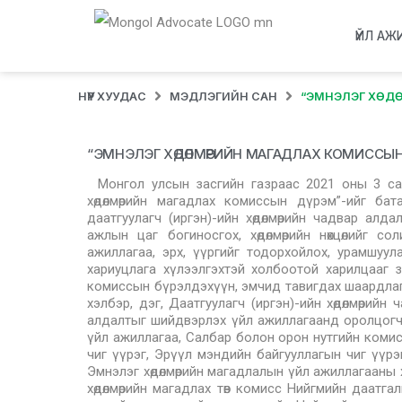
ҮЙЛ АЖ
НҮҮР ХУУДАС
МЭДЛЭГИЙН САН
“ЭМНЭЛЭГ ХӨД
“ЭМНЭЛЭГ ХӨДӨЛМӨРИЙН МАГАДЛАХ КОМИССЫ
Монгол улсын засгийн газраас 2021 оны 3 са
хөдөлмөрийн магадлах комиссын дүрэм”-ийг бат
даатгуулагч (иргэн)-ийн хөдөлмөрийн чадвар алда
ажлын цаг богиносгох, хөдөлмөрийн нөхцөлийг 
ажиллагаа, эрх, үүргийг тодорхойлох, урамшуул
хариуцлага хүлээлгэхтэй холбоотой харилцааг з
комиссын бүрэлдэхүүн, эмчид тавигдах шаардлага,
хэлбэр, дэг, Даатгуулагч (иргэн)-ийн хөдөлмөрий
алдалтыг шийдвэрлэх үйл ажиллагаанд оролцогч т
үйл ажиллагаа, Салбар болон орон нутгийн комис
чиг үүрэг, Эрүүл мэндийн байгууллагын чиг үүрэг
Эмнэлэг хөдөлмөрийн магадлалын үйл ажиллагааны 
хөдөлмөрийн магадлах төв комисс Нийгмийн даатга