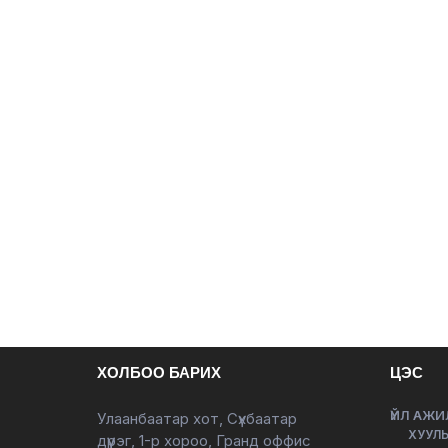
ХОЛБОО БАРИХ
ЦЭС
ҮЙЛ АЖИ
Улаанбаатар хот, Сүхбаатар
ХУУЛЬ
дүүрэг, 1-р хороо, Гранд оффис