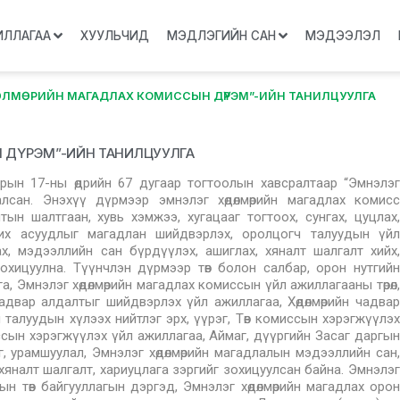
ИЛЛАГАА
ХУУЛЬЧИД
МЭДЛЭГИЙН САН
МЭДЭЭЛЭЛ
ӨЛМӨРИЙН МАГАДЛАХ КОМИССЫН ДҮРЭМ”-ИЙН ТАНИЛЦУУЛГА
Н ДҮРЭМ”-ИЙН ТАНИЛЦУУЛГА
рын 17-ны өдрийн 67 дугаар тогтоолын хавсралтаар “Эмнэлэг
алсан. Энэхүү дүрмээр эмнэлэг хөдөлмөрийн магадлах комисс
лтын шалтгаан, хувь хэмжээ, хугацааг тогтоох, сунгах, цуцлах,
солих асуудлыг магадлан шийдвэрлэх, оролцогч талуудын үйл
ах, мэдээллийн сан бүрдүүлэх, ашиглах, хяналт шалгалт хийх,
охицуулна. Түүнчлэн дүрмээр төв болон салбар, орон нутгийн
 Эмнэлэг хөдөлмөрийн магадлах комиссын үйл ажиллагааны төрөл,
н чадвар алдалтыг шийдвэрлэх үйл ажиллагаа, Хөдөлмөрийн чадвар
алуудын хүлээх нийтлэг эрх, үүрэг, Төв комиссын хэрэгжүүлэх
сын хэрэгжүүлэх үйл ажиллагаа, Аймаг, дүүргийн Засаг даргын
, урамшуулал, Эмнэлэг хөдөлмөрийн магадлалын мэдээллийн сан,
хяналт шалгалт, хариуцлага зэргийг зохицуулсан байна. Эмнэлэг
лын төв байгууллагын дэргэд, Эмнэлэг хөдөлмөрийн магадлах орон