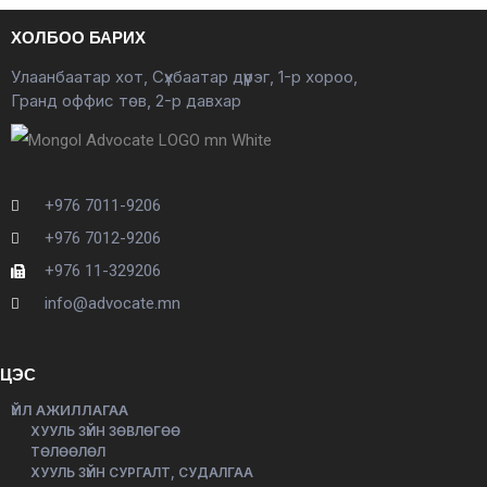
ХОЛБОО БАРИХ
Улаанбаатар хот, Сүхбаатар дүүрэг, 1-р хороо,
Гранд оффис төв, 2-р давхар
+976 7011-9206
+976 7012-9206
+976 11-329206
info@advocate.mn
ЦЭС
ҮЙЛ АЖИЛЛАГАА
ХУУЛЬ ЗҮЙН ЗӨВЛӨГӨӨ
ТӨЛӨӨЛӨЛ
ХУУЛЬ ЗҮЙН СУРГАЛТ, СУДАЛГАА