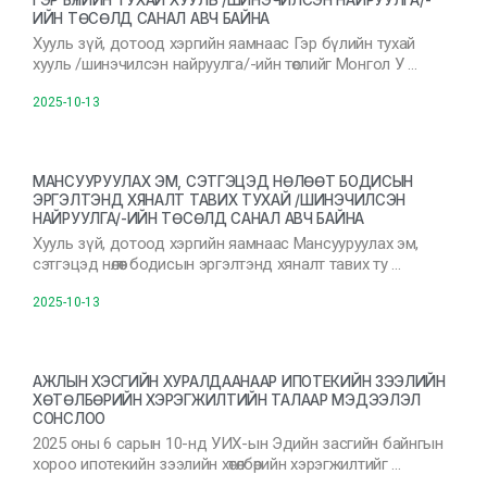
ГЭР БҮЛИЙН ТУХАЙ ХУУЛЬ /ШИНЭЧИЛСЭН НАЙРУУЛГА/-
ИЙН ТӨСӨЛД САНАЛ АВЧ БАЙНА
Хууль зүй, дотоод хэргийн яамнаас Гэр бүлийн тухай
хууль /шинэчилсэн найруулга/-ийн төслийг Монгол У …
2025-10-13
МАНСУУРУУЛАХ ЭМ, СЭТГЭЦЭД НӨЛӨӨТ БОДИСЫН
ЭРГЭЛТЭНД ХЯНАЛТ ТАВИХ ТУХАЙ /ШИНЭЧИЛСЭН
НАЙРУУЛГА/-ИЙН ТӨСӨЛД САНАЛ АВЧ БАЙНА
Хууль зүй, дотоод хэргийн яамнаас Мансууруулах эм,
сэтгэцэд нөлөөт бодисын эргэлтэнд хяналт тавих ту …
2025-10-13
АЖЛЫН ХЭСГИЙН ХУРАЛДААНААР ИПОТЕКИЙН ЗЭЭЛИЙН
ХӨТӨЛБӨРИЙН ХЭРЭГЖИЛТИЙН ТАЛААР МЭДЭЭЛЭЛ
СОНСЛОО
2025 оны 6 сарын 10-нд УИХ-ын Эдийн засгийн байнгын
хороо ипотекийн зээлийн хөтөлбөрийн хэрэгжилтийг …