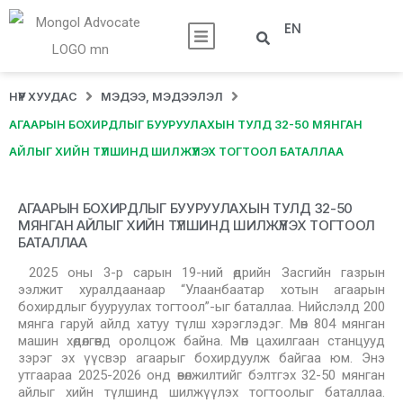
EN
НҮҮР ХУУДАС
МЭДЭЭ, МЭДЭЭЛЭЛ
АГААРЫН БОХИРДЛЫГ БУУРУУЛАХЫН ТУЛД 32-50 МЯНГАН
АЙЛЫГ ХИЙН ТҮЛШИНД ШИЛЖҮҮЛЭХ ТОГТООЛ БАТАЛЛАА
АГААРЫН БОХИРДЛЫГ БУУРУУЛАХЫН ТУЛД 32-50
МЯНГАН АЙЛЫГ ХИЙН ТҮЛШИНД ШИЛЖҮҮЛЭХ ТОГТООЛ
БАТАЛЛАА
2025 оны 3-р сарын 19-ний өдрийн Засгийн газрын
ээлжит хуралдаанаар “Улаанбаатар хотын агаарын
бохирдлыг бууруулах тогтоол”-ыг баталлаа. Нийслэлд 200
мянга гаруй айлд хатуу түлш хэрэглэдэг. Мөн 804 мянган
машин хөдөлгөөнд оролцож байна. Мөн цахилгаан станцууд
зэрэг эх үүсвэр агаарыг бохирдуулж байгаа юм. Энэ
утгаараа 2025-2026 онд өвөлжилтийг бэлтгэх 32-50 мянган
айлыг хийн түлшинд шилжүүлэх тогтоолыг баталлаа.