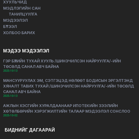
ХУУЛЬЧИД
МЭДЛЭГИЙН САН
ТАНИЛЦУУЛГА
МЭДЭЭЛЭЛ
БҮТЭЭЛ
ХОЛБОО БАРИХ
МЭДЭЭ МЭДЭЭЛЭЛ
ГЭР БҮЛИЙН ТУХАЙ ХУУЛЬ /ШИНЭЧИЛСЭН НАЙРУУЛГА/-ИЙН
ТӨСӨЛД САНАЛ АВЧ БАЙНА
2025-10-13
МАНСУУРУУЛАХ ЭМ, СЭТГЭЦЭД НӨЛӨӨТ БОДИСЫН ЭРГЭЛТЭНД
ХЯНАЛТ ТАВИХ ТУХАЙ /ШИНЭЧИЛСЭН НАЙРУУЛГА/-ИЙН ТӨСӨЛД
САНАЛ АВЧ БАЙНА
2025-10-13
АЖЛЫН ХЭСГИЙН ХУРАЛДААНААР ИПОТЕКИЙН ЗЭЭЛИЙН
ХӨТӨЛБӨРИЙН ХЭРЭГЖИЛТИЙН ТАЛААР МЭДЭЭЛЭЛ СОНСЛОО
2025-10-02
БИДНИЙГ ДАГААРАЙ