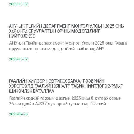
2025-10-02
АНУ-ЫН ТӨРИЙН ДЕПАРТМЕНТ МОНГОЛ УЛСЫН 2025 ОНЫ
ХӨРӨНГӨ ОРУУЛАЛТЫН ОРЧНЫ МЭДЭГДЛИЙГ
НИЙТЭЛЖЭЭ
АНУ-ын Төрийн департамент Монгол Улсын 2025 оны “Хөрөнгө
оруулалтын орчны мэдэгдэл”-ийг нийтэлж, АНУ …
2025-10-02
ГААЛИЙН ХИЛЭЭР НЭВТРҮҮЛЭХ БАРАА, ТЭЭВРИЙН
ХЭРЭГСЭЛД ГААЛИЙН ХЯНАЛТ ТАВИХ НИЙТЛЭГ ЖУРМЫГ
ШИНЭЧЛЭН БАТАЛЛАА
Гаалийн ерөнхий газрын даргын 2025 оны 8 дугаар сарын
25-ны өдрийн А/337 дугаартай тушаалаар “Гаалий …
2025-09-26