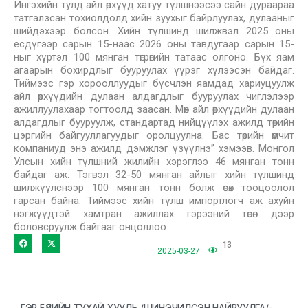
Ингэхийн тулд айл өрхүүд хатуу түлшнээсээ сайн дураараа
татгалзсан тохиолдолд хийн зуухыг байрлуулах, дулааныг
шийдэхээр болсон. Хийн түлшинд шилжвэл 2025 оны
есдүгээр сарын 15-наас 2026 оны тавдугаар сарын 15-
ныг хүртэл 100 мянган төгрөгийн татаас олгоно. Бүх яам
агаарын бохирдлыг бууруулах үүрэг хүлээсэн байдаг.
Тиймээс гэр хорооллуудыг бүсчлэн яамдад хариуцуулж
айл өрхүүдийн дулаан алдагдлыг бууруулах чиглэлээр
ажиллуулахаар тогтоолд заасан. Мөн айл өрхүүдийн дулаан
алдагдлыг бууруулж, стандартад нийцүүлэх ажилд төрийн
цэргийн байгууллагуудыг оролцуулна. Бас төрийн өмчит
компаниуд энэ ажилд дэмжлэг үзүүлнэ” хэмээв. Монгол
Улсын хийн түлшний жилийн хэрэглээ 46 мянган тонн
байдаг аж. Тэгвэл 32-50 мянган айлыг хийн түлшинд
шилжүүлснээр 100 мянган тонн болж өсөх тооцоолол
гарсан байна. Тиймээс хийн түлш импортлогч аж ахуйн
нэгжүүдтэй хамтран ажиллах гэрээний төсөл дээр
боловсруулж байгааг онцоллоо.
13
2025-03-27